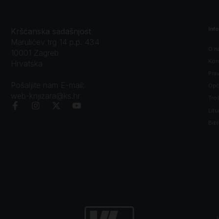
Inf
Kršćanska sadašnjost
Marulićev trg 14 p.p. 434
O n
10001 Zagreb
Kon
Hrvatska
Prav
Pošaljite nam E-mail:
Opći
web-knjizara@ks.hr
Tro
Litu
Bibl