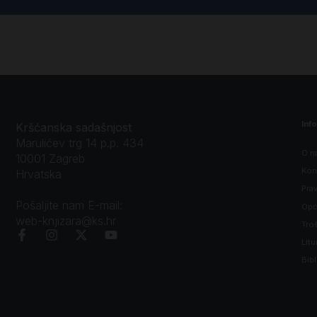
Inf
Kršćanska sadašnjost
Marulićev trg 14 p.p. 434
O n
10001 Zagreb
Kon
Hrvatska
Prav
Pošaljite nam E-mail:
Opći
web-knjizara@ks.hr
Tro
Litu
Bibl