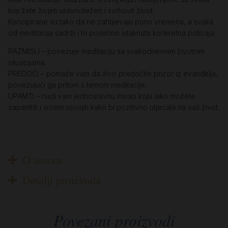
koji žele živjeti uravnotežen i svrhovit život.
Koncipirane su tako da ne zahtijevaju puno vremena, a svaka
od meditacija sadrži i tri posebno istaknuta konkretna poticaja:
RAZMISLI – povezuje meditaciju sa svakodnevnim životnim
situacijama.
PREDOČI – pomaže vam da živo predočite prizor iz evanđelja,
povezujući ga pritom s temom meditacije.
UPAMTI – nudi vam jednostavnu misao koju lako možete
zapamtiti i srcem usvojiti kako bi pozitivno utjecala na vaš život.
O autoru
Detalji proizvoda
Povezani proizvodi