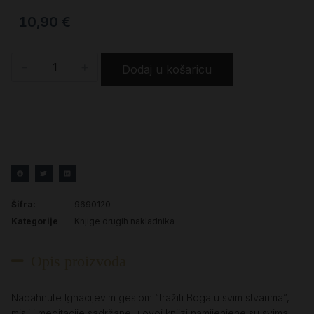
10,90
€
-
+
Dodaj u košaricu
Šifra:
9690120
Kategorije
Knjige drugih nakladnika
Opis proizvoda
Nadahnute Ignacijevim geslom “tražiti Boga u svim stvarima”,
misli i meditacije sadržane u ovoj knjizi namijenjene su svima