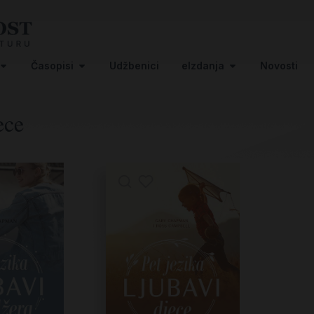
Časopisi
Udžbenici
eIzdanja
Novosti
ece