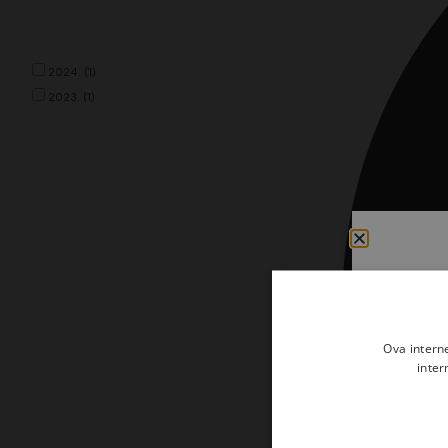
Kršćanin i svijet
Liturgija, kateheza i pastoral
2024. (1)
Liturgija, pastoral i kateheza
2023. (1)
Ljetna preporuka knjiga
Ljetna priča Kršćanske sadašnjosti
Nekategorizirane
Obitelj, djeca i mladi
Povijest i teologija
Prva pričest i krizma
Teologija
Ova intern
inter
Teologija i povijest
Tjedan Laudato-si'