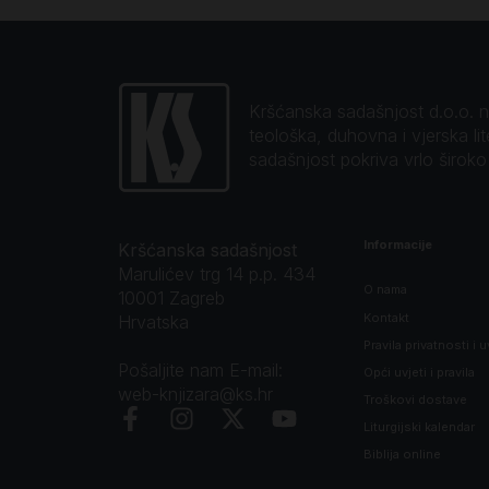
Kršćanska sadašnjost d.o.o. naj
teološka, duhovna i vjerska li
sadašnjost pokriva vrlo širok
Informacije
Kršćanska sadašnjost
Marulićev trg 14 p.p. 434
O nama
10001 Zagreb
Kontakt
Hrvatska
Pravila privatnosti i u
Pošaljite nam E-mail:
Opći uvjeti i pravila
web-knjizara@ks.hr
Troškovi dostave
Liturgijski kalendar
Biblija online