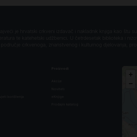
veći je hrvatski crkveni izdavač i nakladnik knjiga kao štu su B
teratura te katehetski udžbenici. U četrdesetak biblioteka i niz
o područje crkvenoga, znanstvenog i kulturnog djelovanja, pr
Proizvodi
+
Akcije
−
Noviteti
vjeti korištenja
eKnjige
Prodajni katalog