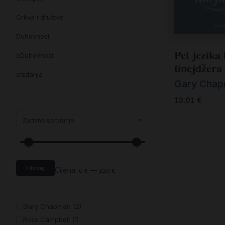
Crkva i društvo
Duhovnost
Pet jezika 
eDuhovnost
tinejdžera
eIzdanja
Gary Cha
eKnjiževnost
13,01
€
Enciklopedija i posebna izdanja
Enciklopedije i posebna izdanja
eTeologija i povijest
Filtriraj
Knjiga svima i svuda
Cijena:
—
0 €
220 €
Knjige drugih nakladnika
Gary Chapman (2)
Književnost
Ross Campbell (1)