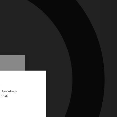
.
i prvi
e
a. Uporabom
inosti