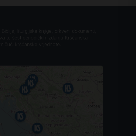
iblija, liturgijske knjige, crkveni dokumenti,
ova te šest periodičkih izdanja Kršćanska
omičući kršćanske vrjednote.