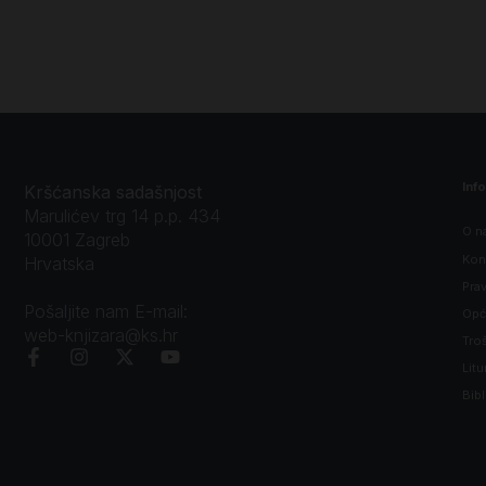
Inf
Kršćanska sadašnjost
Marulićev trg 14 p.p. 434
O n
10001 Zagreb
Kon
Hrvatska
Prav
Pošaljite nam E-mail:
Opći
web-knjizara@ks.hr
Tro
Litu
Bibl