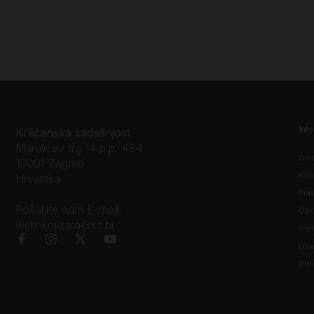
Inf
Kršćanska sadašnjost
Marulićev trg 14 p.p. 434
O n
10001 Zagreb
Kon
Hrvatska
Prav
Pošaljite nam E-mail:
Opći
web-knjizara@ks.hr
Tro
Litu
Bibl