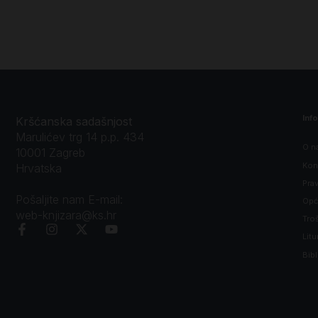
Inf
Kršćanska sadašnjost
Marulićev trg 14 p.p. 434
O n
10001 Zagreb
Kon
Hrvatska
Prav
Pošaljite nam E-mail:
Opći
web-knjizara@ks.hr
Tro
Litu
Bibl