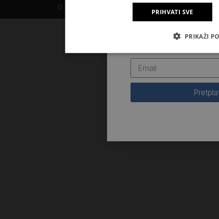
© 2026. Kršćanska sadašnjost
PRIHVATI SVE
Prijavite se na naš newsle
PRIKAŽI P
novosti iz Kršćanske sad
Pretpla