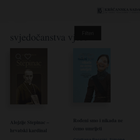
svjedočanstva vjere
Filteri
Rođeni smo i nikada ne
Alojzije Stepinac –
ćemo umrijeti
hrvatski kardinal
Cristiana Paccini
,
Simone