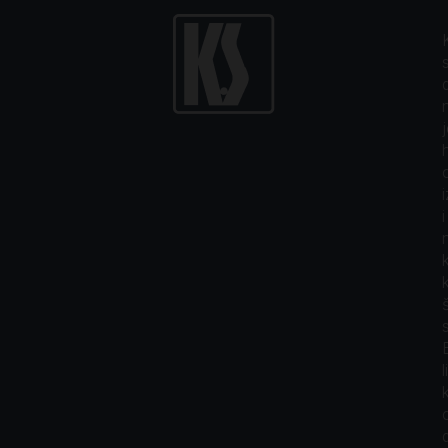
i
B
l