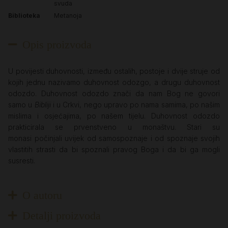
svuda
Biblioteka
Metanoja
Opis proizvoda
U povijesti duhovnosti, između ostalih, postoje i dvije struje od
kojih jednu nazivamo duhovnost odozgo, a drugu duhovnost
odozdo. Duhovnost odozdo znači da nam Bog ne govori
samo u
Bibliji
i u Crkvi, nego upravo po nama samima, po našim
mislima i osjećajima, po našem tijelu. Duhovnost odozdo
prakticirala se prvenstveno u monaštvu. Stari su
monasi počinjali uvijek od samospoznaje i od spoznaje svojih
vlastitih strasti da bi spoznali pravog Boga i da bi ga mogli
susresti.
O autoru
Detalji proizvoda