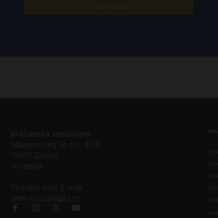
Prijavite se
Inf
Kršćanska sadašnjost
Marulićev trg 14 p.p. 434
O n
10001 Zagreb
Kon
Hrvatska
Prav
Pošaljite nam E-mail:
Opći
web-knjizara@ks.hr
Tro
Litu