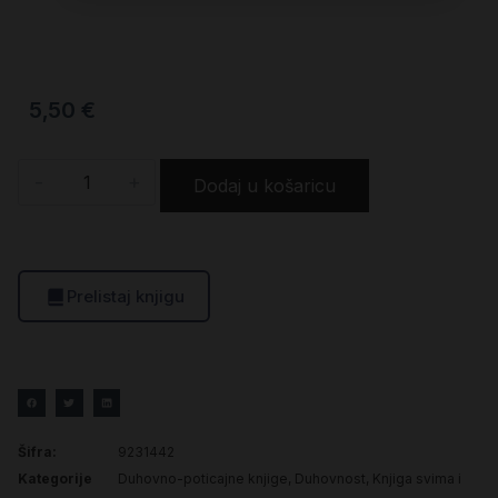
5,50
€
-
+
Dodaj u košaricu
Prelistaj knjigu
Šifra:
9231442
Kategorije
Duhovno-poticajne knjige
,
Duhovnost
,
Knjiga svima i