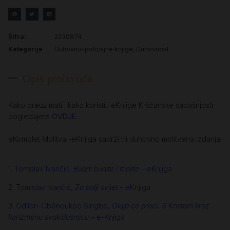
Šifra:
2230874
Kategorije
Duhovno-poticajne knjige
,
Duhovnost
Opis proizvoda
Kako preuzimati i kako koristiti eKnjige Kršćanske sadašnjosti
pogledajete
OVDJE
.
eKomplet Molitva -eKnjiga sadrži tri duhovno molitvena izdanja:
1.
Tomislav Ivančić,
Budni budite i molite
– eKnjiga
2. T
omislav Ivančić,
Za bolji svijet
– eKnjiga
3.
Odilon-Gbènoukpo Singbo,
Oluja će proći. S Kristom kroz
korizmenu svakidašnjicu
– e-Knjiga