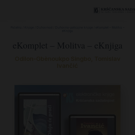
Početna
/
Knjige
/
Duhovnost
/
Duhovno-poticajne knjige
/ eKomplet – Molitva –
eKnjiga
eKomplet – Molitva – eKnjiga
Odilon-Gbènoukpo Singbo
,
Tomislav
Ivančić