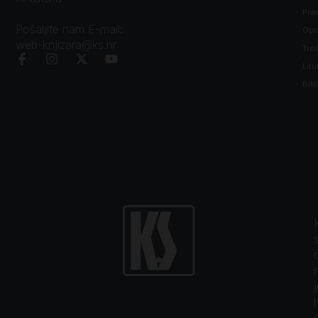
Prav
Pošaljite nam E-mail:
Opći
web-knjizara@ks.hr
Tro
Litu
Bibl