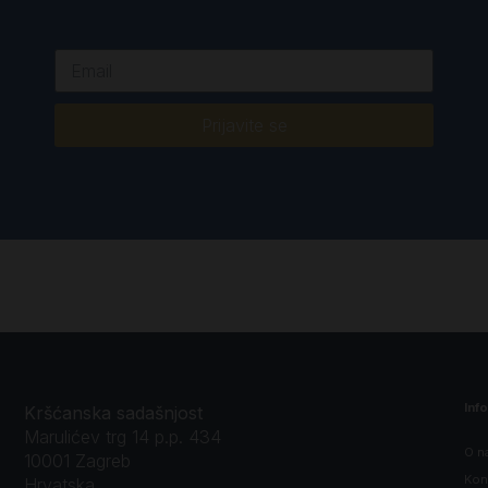
Prijavite se
Inf
Kršćanska sadašnjost
Marulićev trg 14 p.p. 434
O n
10001 Zagreb
Kon
Hrvatska