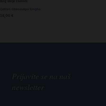
Bog moje radosti
Odilon-Gbènoukpo Singbo
18,00
€
Prijavite se na naš
newsletter