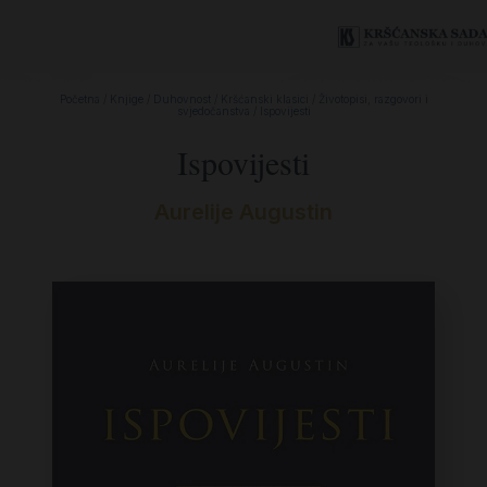
Početna
/
Knjige
/
Duhovnost
/
Kršćanski klasici
/
Životopisi, razgovori i
svjedočanstva
/ Ispovijesti
Ispovijesti
Aurelije Augustin