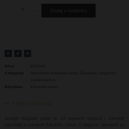
-
+
Dodaj u košaricu
Šifra:
9150046
Kategorije
Duhovnost
,
Kršćanski klasici
,
Životopisi, razgovori i
svjedočanstva
Biblioteka
Kršćanski klasici
Opis proizvoda
Aurelije Augustin jedan je od najvećih svetaca i crkvenih
naučitelja u povijesti Katoličke Crkve, a njegove
Ispovijesti
su