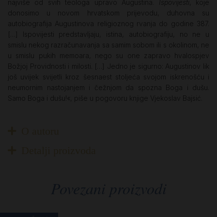
najviše od svih teologa upravo Augustina.
Ispovijesti
, koje
donosimo u novom hrvatskom prijevodu, duhovna su
autobiografija Augustinova religioznog rvanja do godine 387.
[…] Ispovijesti predstavljaju, istina, autobiografiju, no ne u
smislu nekog razračunavanja sa samim sobom ili s okolinom, ne
u smislu pukih memoara, nego su one zapravo hvalospjev
Božjoj Providnosti i milosti. […] Jedno je sigurno: Augustinov lik
još uvijek svijetli kroz šesnaest stoljeća svojom iskrenošću i
neumornim nastojanjem i čežnjom da spozna Boga i dušu.
Samo Boga i dušu!«, piše u pogovoru knjige Vjekoslav Bajsić.
O autoru
Detalji proizvoda
Povezani proizvodi