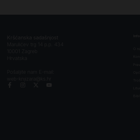
Inf
Kršćanska sadašnjost
Marulićev trg 14 p.p. 434
O n
10001 Zagreb
Kon
Hrvatska
Prav
Pošaljite nam E-mail:
Opći
web-knjizara@ks.hr
Tro
Litu
Bibl