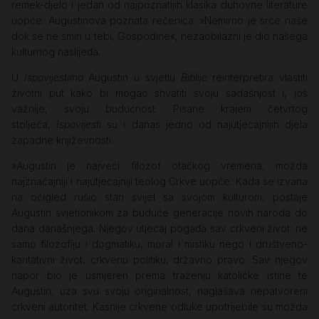
remek-djelo i jedan od najpoznatijih klasika duhovne literature
uopće. Augustinova poznata rečenica: »Nemirno je srce naše
dok se ne smiri u tebi, Gospodine«, nezaobilazni je dio našega
kulturnog naslijeđa.
U
Ispovijestima
Augustin u svjetlu
Biblije
reinterpretira vlastiti
životni put kako bi mogao shvatiti svoju sadašnjost i, još
važnije, svoju budućnost. Pisane krajem četvrtog
stoljeća,
Ispovijesti
su i danas jedno od najutjecajnijih djela
zapadne književnosti.
»Augustin je najveći filozof otačkog vremena, možda
najznačajniji i najutjecajniji teolog Crkve uopće. Kada se izvana
na očigled rušio stari svijet sa svojom kulturom, postaje
Augustin svjetionikom za buduće generacije novih naroda do
dana današnjega. Njegov utjecaj pogađa sav crkveni život: ne
samo filozofiju i dogmatiku, moral i mistiku nego i društveno-
karitativni život, crkvenu politiku, državno pravo. Sav njegov
napor bio je usmjeren prema traženju katoličke istine te
Augustin, uza svu svoju originalnost, naglašava nepatvoreni
crkveni autoritet. Kasnije crkvene odluke upotrijebile su možda