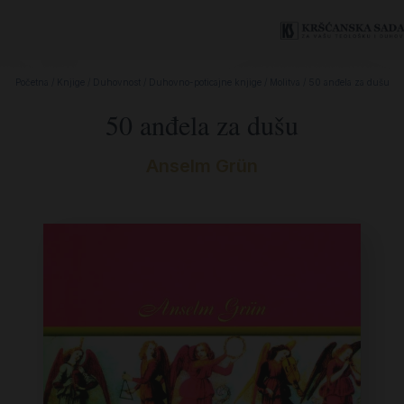
Početna
/
Knjige
/
Duhovnost
/
Duhovno-poticajne knjige
/
Molitva
/ 50 anđela za dušu
50 anđela za dušu
Anselm Grün