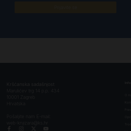
Prijavite se
Inf
Kršćanska sadašnjost
Marulićev trg 14 p.p. 434
O n
10001 Zagreb
Kon
Hrvatska
Prav
Pošaljite nam E-mail:
Opći
web-knjizara@ks.hr
Tro