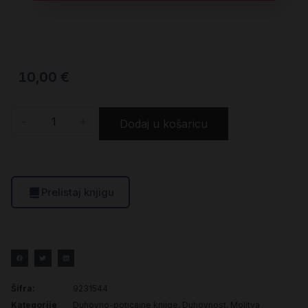
10,00
€
-
+
Dodaj u košaricu
Prelistaj knjigu
Šifra:
9231544
Kategorije
Duhovno-poticajne knjige
,
Duhovnost
,
Molitva