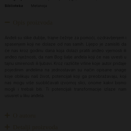
Biblioteka
Metanoja
Opis proizvoda
Anđeli su slike dublje, trajne čežnje za pomoći, ozdravljenjem i
spasenjem koji ne dolaze od nas samih. Lijepo je zamisliti da
će nas kroz godinu dana koja dolazi pratiti anđeo vjernosti ili
anđeo nježnosti, da nam Bog šalje anđela koji će nas uvesti u
tajnu smirenosti ili ljubavi. Kroz različite vrline koje autor pridaje
pojedinim anđelima na jednostavan su način opisane snage
koje oblikuju naš život, potencijali koji ga preobražavaju, koji
nas mogu više suobličavati izvornoj slici, onome kakvi bismo
mogli i trebali biti. Ti potencijali transformacije izlaze nam
ususret u liku anđela.
O autoru
Detalji proizvoda