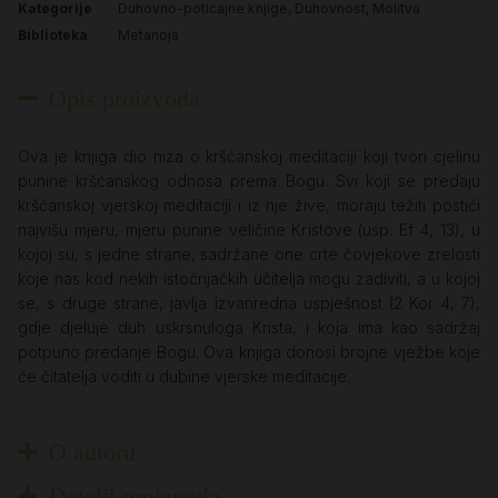
Kategorije
Duhovno-poticajne knjige
,
Duhovnost
,
Molitva
Biblioteka
Metanoja
Opis proizvoda
Ova je knjiga dio niza o kršćanskoj meditaciji koji tvori cjelinu
punine kršćanskog odnosa prema Bogu. Svi koji se predaju
kršćanskoj vjerskoj meditaciji i iz nje žive, moraju težiti postići
najvišu mjeru, mjeru punine veličine Kristove
(usp. Ef 4, 13), u
kojoj su, s jedne strane, sadržane one crte čovjekove zrelosti
koje nas kod nekih istočnjačkih učitelja mogu zadiviti, a u kojoj
se, s druge strane, javlja izvanredna uspješnost
(2 Kor 4, 7),
gdje djeluje duh uskrsnuloga Krista, i koja ima kao sadržaj
potpuno predanje Bogu. Ova knjiga donosi brojne vježbe koje
će čitatelja voditi u dubine vjerske meditacije.
O autoru
Detalji proizvoda