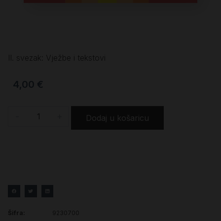
II. svezak: Vježbe i tekstovi
4,00
€
-
+
Dodaj u košaricu
Šifra:
9230700