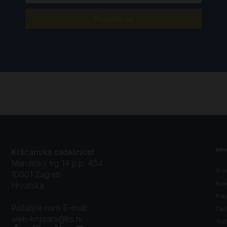
Prijavite se
Inf
Kršćanska sadašnjost
Marulićev trg 14 p.p. 434
O n
10001 Zagreb
Kon
Hrvatska
Prav
Pošaljite nam E-mail:
Opći
web-knjizara@ks.hr
Tro