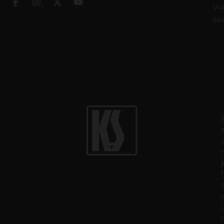
Litu
Bibl
i