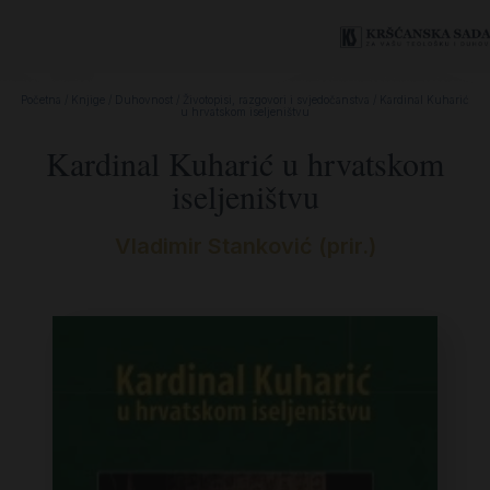
Početna
/
Knjige
/
Duhovnost
/
Životopisi, razgovori i svjedočanstva
/ Kardinal Kuharić
u hrvatskom iseljeništvu
Kardinal Kuharić u hrvatskom
iseljeništvu
Vladimir Stanković (prir.)