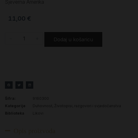
Sjeverna Amerika
11,00
€
-
+
Dodaj u košaricu
Šifra:
9160300
Kategorije
Duhovnost
,
Životopisi, razgovori i svjedočanstva
Biblioteka
Likovi
Opis proizvoda