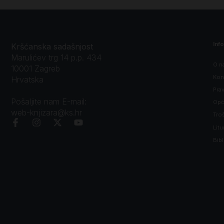
Inf
Kršćanska sadašnjost
Marulićev trg 14 p.p. 434
O n
10001 Zagreb
Kon
Hrvatska
Prav
Pošaljite nam E-mail:
Opći
web-knjizara@ks.hr
Tro
Litu
Bibl