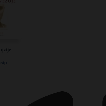
ojzije
osip