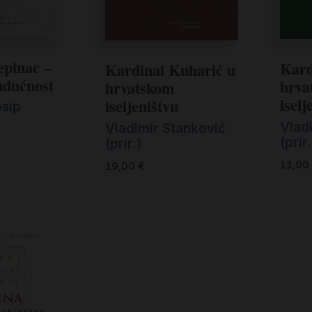
tepinac –
Kard
Kardinal Kuharić u
udućnost
hrva
hrvatskom
iselj
iseljeništvu
osip
Vlad
Vladimir Stanković
(prir.
(prir.)
11,00
19,00
€