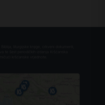
iblija, liturgijske knjige, crkveni dokumenti,
ova te šest periodičkih izdanja Kršćanska
omičući kršćanske vrjednote.