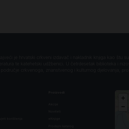
veći je hrvatski crkveni izdavač i nakladnik knjiga kao štu su B
teratura te katehetski udžbenici. U četrdesetak biblioteka i niz
o područje crkvenoga, znanstvenog i kulturnog djelovanja, pr
Proizvodi
+
Akcije
−
Noviteti
vjeti korištenja
eKnjige
Prodajni katalog