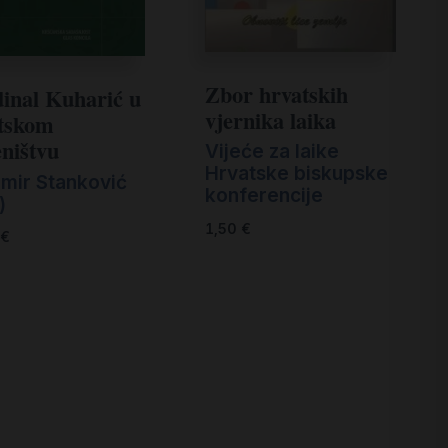
Zbor hrvatskih
inal Kuharić u
vjernika laika
tskom
eništvu
Vijeće za laike
Hrvatske biskupske
imir Stanković
konferencije
)
1,50
€
€