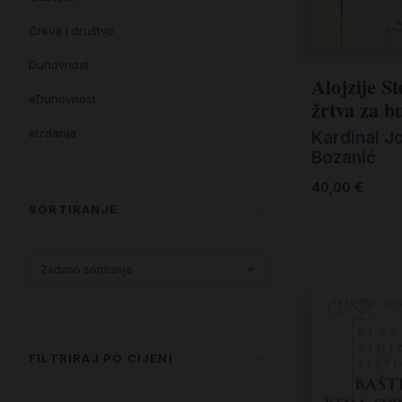
Crkva i društvo
Duhovnost
Alojzije S
eDuhovnost
žrtva za b
eIzdanja
Kardinal J
Bozanić
eKnjiževnost
40,00
€
Enciklopedija i posebna izdanja
SORTIRANJE
Enciklopedije i posebna izdanja
eTeologija i povijest
Knjiga svima i svuda
Knjige drugih nakladnika
FILTRIRAJ PO CIJENI
Književnost