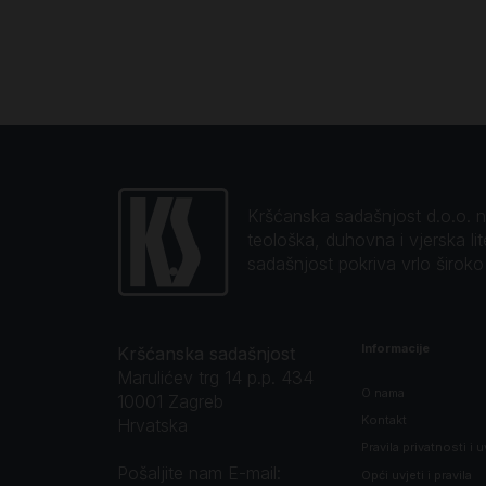
Kršćanska sadašnjost d.o.o. naj
teološka, duhovna i vjerska li
sadašnjost pokriva vrlo širok
Informacije
Kršćanska sadašnjost
Marulićev trg 14 p.p. 434
O nama
10001 Zagreb
Kontakt
Hrvatska
Pravila privatnosti i u
Pošaljite nam E-mail:
Opći uvjeti i pravila