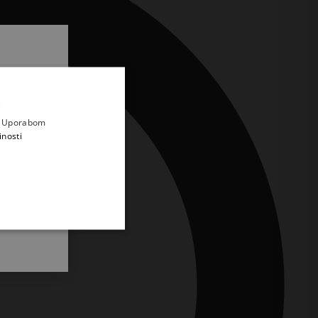
.
i prvi
e
a. Uporabom
inosti