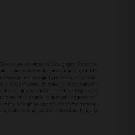
j Dijona, kao sin viteza od Bourgogne. Odriče se
o, a glasovita Povelja ljubavi, koju je god. 1119.
teme. Posebno je značenje imala rasprava
O milosti i
vu i svjetovnjacima. Bernard je među najvećim
 Jedno od njegovih najranijih djela je rasprava
O
sta se kritički osvrće na dužnosti i odgovornosti
ovi himni od kojih neki poput
Jesu dulcis memoria
,
ji zagovara reformu glazbe u obredima. Knjigu je