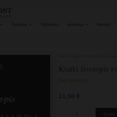
Časopisi
Udžbenici
eIzdanja
Novosti
Početna
/
Knjige
/
Duhovnost
/
Životopisi, razg
Kratki životopis s
Pierre Riché
11,00
€
-
+
Dodaj 