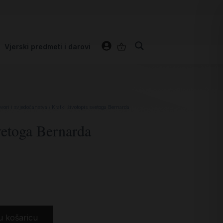
Vjerski predmeti i darovi
ovori i svjedočanstva
/ Kratki životopis svetoga Bernarda
vetoga Bernarda
u košaricu