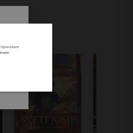
.
i prvi
e
a. Uporabom
inosti