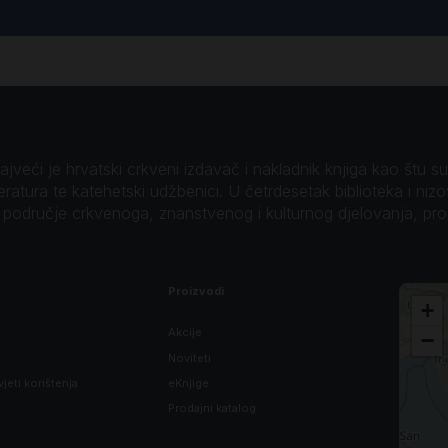
veći je hrvatski crkveni izdavač i nakladnik knjiga kao štu su B
teratura te katehetski udžbenici. U četrdesetak biblioteka i niz
o područje crkvenoga, znanstvenog i kulturnog djelovanja, pr
Proizvodi
+
Akcije
−
Noviteti
vjeti korištenja
eKnjige
Prodajni katalog