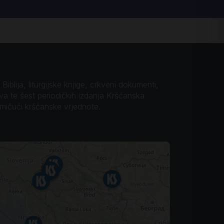
iblija, liturgijske knjige, crkveni dokumenti,
ova te šest periodičkih izdanja Kršćanska
omičući kršćanske vrjednote.