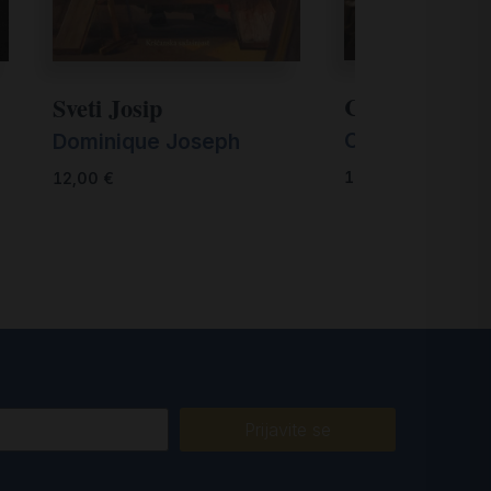
C. S. Lewis
Sveti Josip
Colin Duriez
Dominique Joseph
14,00
€
12,00
€
Prijavite se