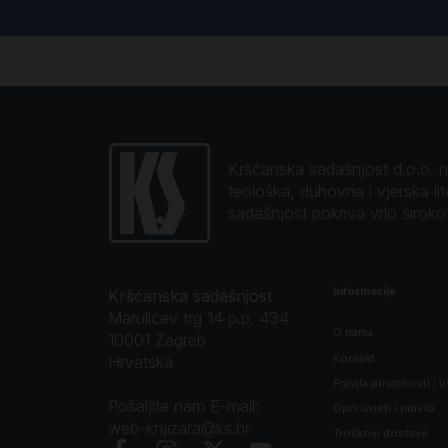
Kršćanska sadašnjost d.o.o. naj
teološka, duhovna i vjerska li
sadašnjost pokriva vrlo širok
Informacije
Kršćanska sadašnjost
Marulićev trg 14 p.p. 434
O nama
10001 Zagreb
Kontakt
Hrvatska
Pravila privatnosti i u
Pošaljite nam E-mail:
Opći uvjeti i pravila
web-knjizara@ks.hr
Troškovi dostave