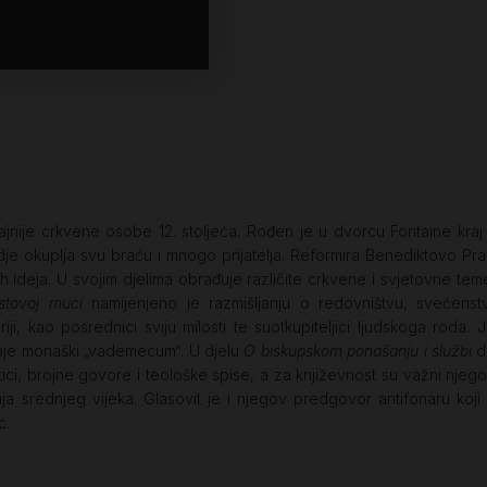
jnije crkvene osobe 12. stoljeća. Rođen je u dvorcu Fontaine kra
je okuplja svu braću i mnogo prijatelja. Reformira Benediktovo Pravil
ovih ideja. U svojim djelima obrađuje različite crkvene i svjetovne 
tovoj muci
namijenjeno je razmišljanju o redovništvu, svećenst
i, kao posrednici sviju milosti te suotkupiteljici ljudskoga roda.
taje monaški „vademecum“. U djelu
O biskupskom ponašanju i službi
do
ici, brojne govore i teološke spise, a za književnost su važni njeg
ja srednjeg vijeka. Glasovit je i njegov predgovor antifonaru ko
ć.