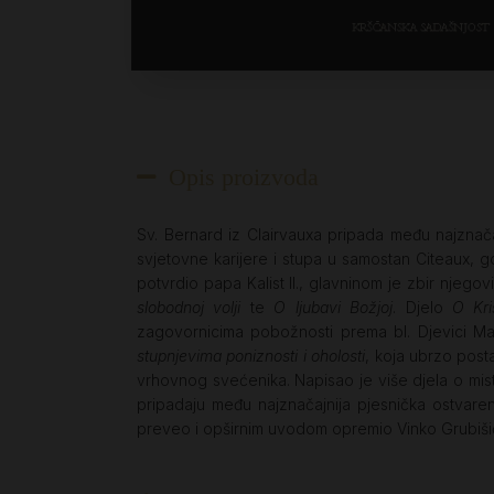
Opis proizvoda
Sv. Bernard iz Clairvauxa pripada među najznača
svjetovne karijere i stupa u samostan Citeaux, gd
potvrdio papa Kalist II., glavninom je zbir njeg
slobodnoj volji
te
O ljubavi Božjoj
. Djelo
O Kris
zagovornicima pobožnosti prema bl. Djevici Marij
stupnjevima poniznosti i oholosti
, koja ubrzo pos
vrhovnog svećenika. Napisao je više djela o mist
pripadaju među najznačajnija pjesnička ostvaren
preveo i opširnim uvodom opremio Vinko Grubiši