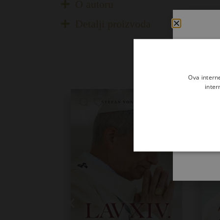
O autoru
Detalji proizvoda
Ova intern
inter