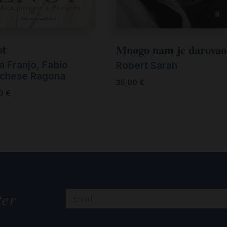
ot
Mnogo nam je darovao
a Franjo, Fabio
Robert Sarah
chese Ragona
35,00
€
00
€
ter