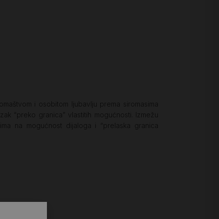
romaštvom i osobitom ljubavlju prema siromasima
zak “preko granica” vlastitih mogućnosti. Izmežu
ma na mogućnost dijaloga i “prelaska granica