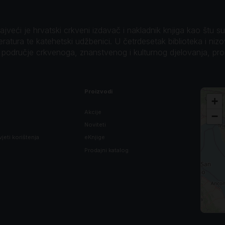
veći je hrvatski crkveni izdavač i nakladnik knjiga kao štu su B
teratura te katehetski udžbenici. U četrdesetak biblioteka i niz
o područje crkvenoga, znanstvenog i kulturnog djelovanja, pr
Proizvodi
+
Akcije
−
Noviteti
vjeti korištenja
eKnjige
Prodajni katalog