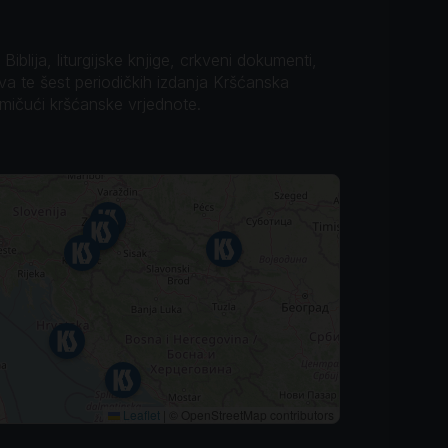
iblija, liturgijske knjige, crkveni dokumenti,
ova te šest periodičkih izdanja Kršćanska
omičući kršćanske vrjednote.
Leaflet
|
© OpenStreetMap contributors