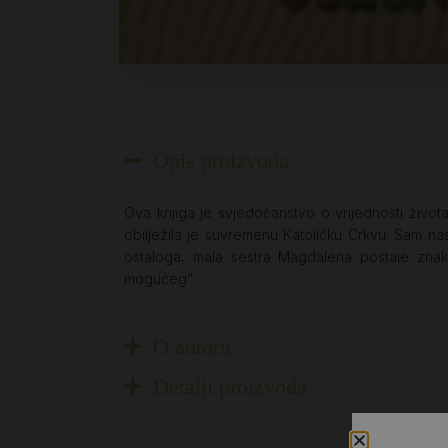
Opis proizvoda
Ova knjiga je svjedočanstvo o vrijednosti živo
obilježila je suvremenu Katoličku Crkvu. Sam na
ostaloga, mala sestra Magdalena postaje zna
mogućeg”.
O autoru
Detalji proizvoda