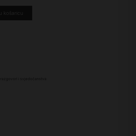
u košaricu
, razgovori i svjedočanstva