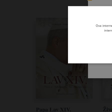
Ova intern
inter
Živ
Papa Lav XIV.