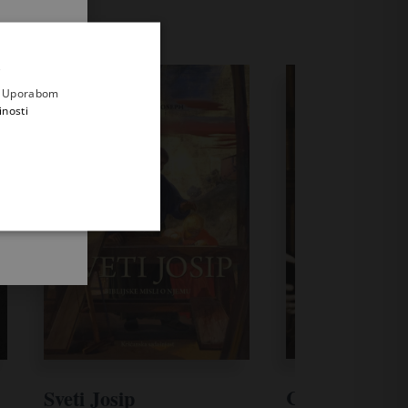
.
i prvi
e
a. Uporabom
inosti
C. S. Lewis
Sveti Josip