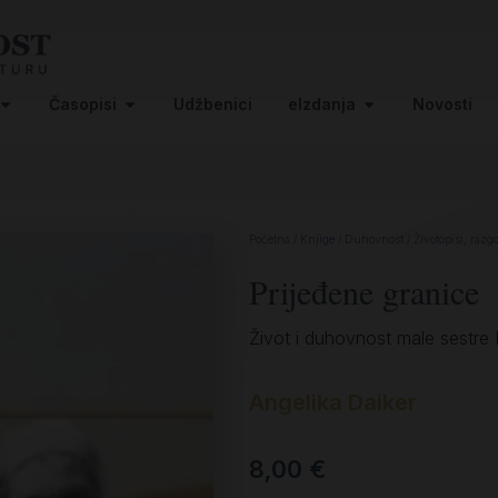
Časopisi
Udžbenici
eIzdanja
Novosti
Početna
/
Knjige
/
Duhovnost
/
Životopisi, razg
Prijeđene granice
Život i duhovnost male sestre
Angelika Daiker
8,00
€