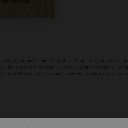
ta i duhovnosti male sestre Magdalene. Svojom jednostavnošću, si
slov izriče potpuno predanje života male sestre Magdalene i prela
kom evanđeoske ljubavi u našem vremenu, postaje poziv kršćani