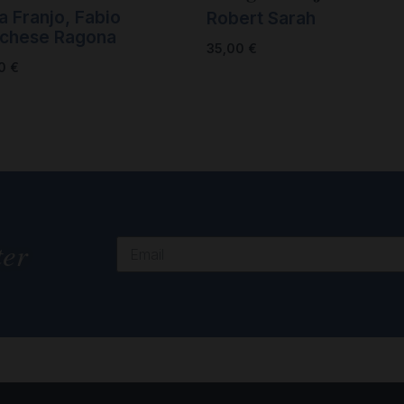
a Franjo, Fabio
Robert Sarah
chese Ragona
35,00
€
00
€
ter