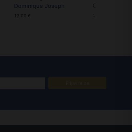
Colin Duriez
Dominique Joseph
14,00
€
12,00
€
Prijavite se