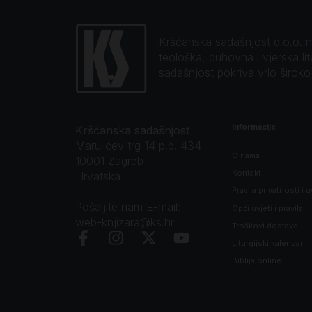
Kršćanska sadašnjost d.o.o. naj
teološka, duhovna i vjerska li
sadašnjost pokriva vrlo širok
Informacije
Kršćanska sadašnjost
Marulićev trg 14 p.p. 434
O nama
10001 Zagreb
Kontakt
Hrvatska
Pravila privatnosti i u
Pošaljite nam E-mail:
Opći uvjeti i pravila
web-knjizara@ks.hr
Troškovi dostave
Liturgijski kalendar
Biblija online