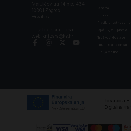
Marulićev trg 14 p.p. 434
O nama
10001 Zagreb
Kontakt
Hrvatska
Pravila privatnosti i u
Pošaljite nam E-mail:
Opći uvjeti i pravila
web-knjizara@ks.hr
Troškovi dostave
Liturgijski kalendar
Biblija online
Financira E
Digitalna tr