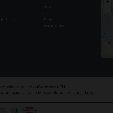
+
Akcije
−
Noviteti
vjeti korištenja
eKnjige
Prodajni katalog
uropska unija – NextGenerationEU
ansformacija i jačanje konkurentnosti izdavanja knjiga