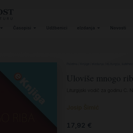
Časopisi
Udžbenici
eIzdanja
Novosti
Početna
/
Knjige
/
eIzdanja
/
eLiturgija, katehez
Uloviše mnogo rib
Liturgijski vodič za godinu C. 
Josip Šimić
17,92
€