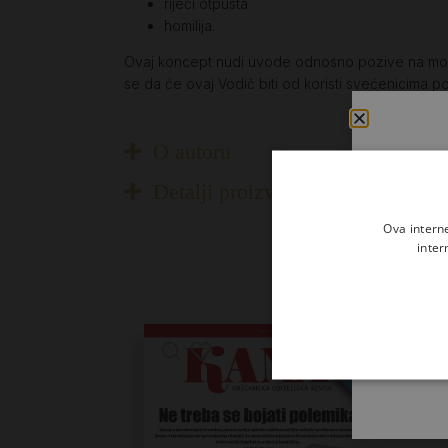
riječi otpusta
homilija.
Ovaj koncept nudi uvode odnosno pozive na molit
se da će ovaj Vodič biti od koristi svećenicima po
O autoru
Detalji proizvoda
Ova intern
inter