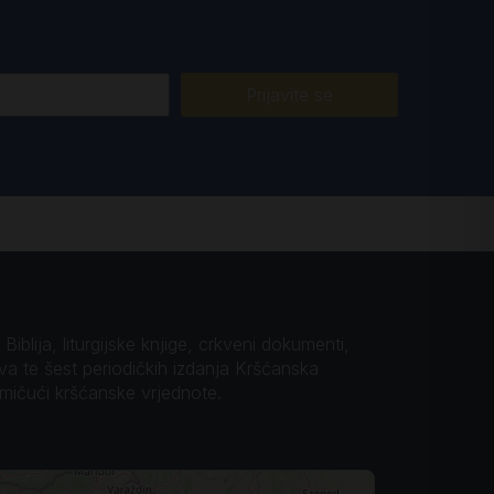
Prijavite se
iblija, liturgijske knjige, crkveni dokumenti,
ova te šest periodičkih izdanja Kršćanska
omičući kršćanske vrjednote.