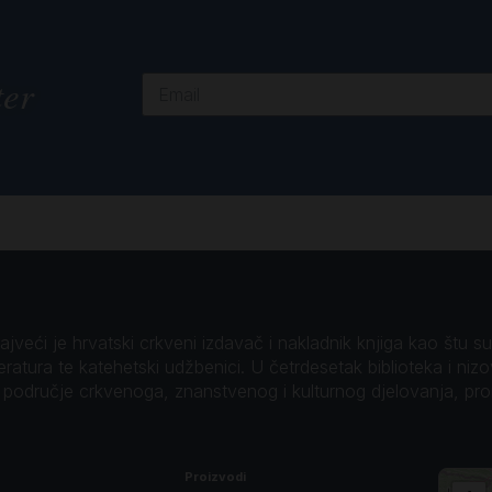
ter
veći je hrvatski crkveni izdavač i nakladnik knjiga kao štu su B
teratura te katehetski udžbenici. U četrdesetak biblioteka i niz
o područje crkvenoga, znanstvenog i kulturnog djelovanja, pr
Proizvodi