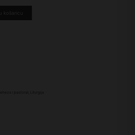
u košaricu
teheza i pastoral
,
Liturgija