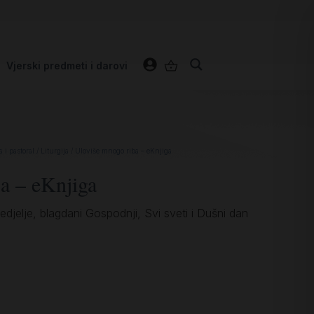
Vjerski predmeti i darovi
a i pastoral
/
Liturgija
/ Uloviše mnogo riba – eKnjiga
a – eKnjiga
Nedjelje, blagdani Gospodnji, Svi sveti i Dušni dan