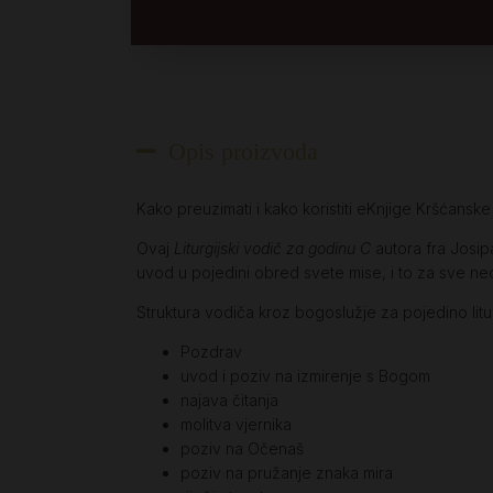
Opis proizvoda
Kako preuzimati i kako koristiti eKnjige Kršćansk
Ovaj
Liturgijski vodič za godinu C
autora fra Josipa
uvod u pojedini obred svete mise, i to za sve ned
Struktura vodiča kroz bogoslužje za pojedino litur
Pozdrav
uvod i poziv na izmirenje s Bogom
najava čitanja
molitva vjernika
poziv na Očenaš
poziv na pružanje znaka mira