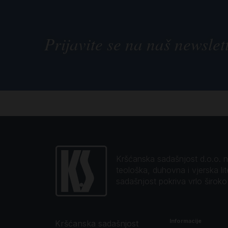
Prijavite se na naš newslet
Kršćanska sadašnjost d.o.o. naj
teološka, duhovna i vjerska li
sadašnjost pokriva vrlo širok
Informacije
Kršćanska sadašnjost