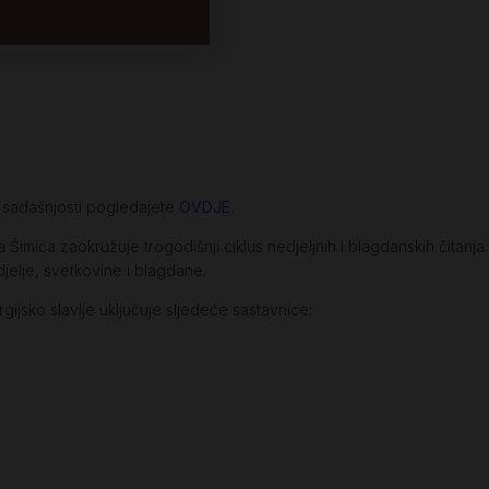
e sadašnjosti pogledajete
OVDJE
.
 Šimića zaokružuje trogodišnji ciklus nedjeljnih i blagdanskih čitanja
jelje, svetkovine i blagdane.
gijsko slavlje uključuje sljedeće sastavnice: