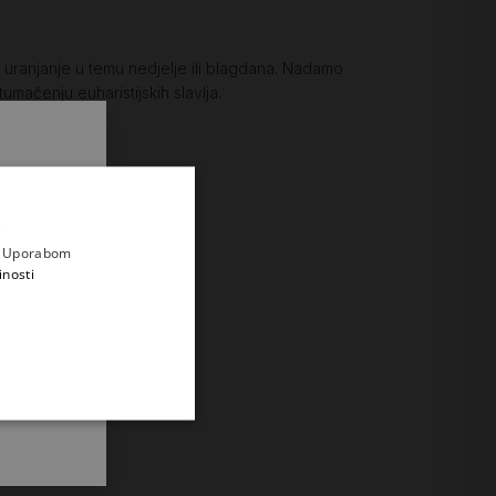
uranjanje u temu nedjelje ili blagdana. Nadamo
umačenju euharistijskih slavlja.
.
i prvi
e
a. Uporabom
inosti