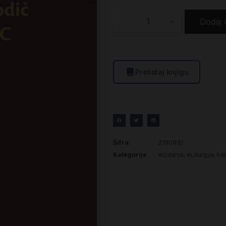
-
+
Dodaj 
Prelistaj knjigu
Šifra:
2180931
Kategorije
eIzdanja
,
eLiturgija, ka