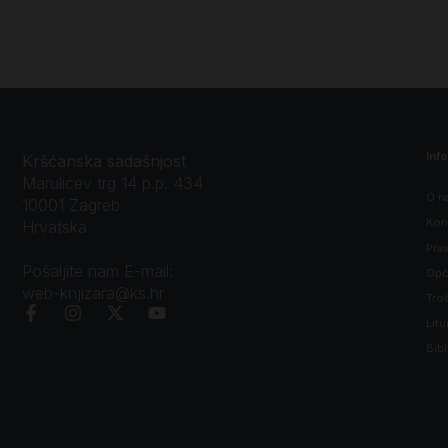
Inf
Kršćanska sadašnjost
Marulićev trg 14 p.p. 434
O n
10001 Zagreb
Kon
Hrvatska
Prav
Pošaljite nam E-mail:
Opći
web-knjizara@ks.hr
Tro
Litu
Bibl