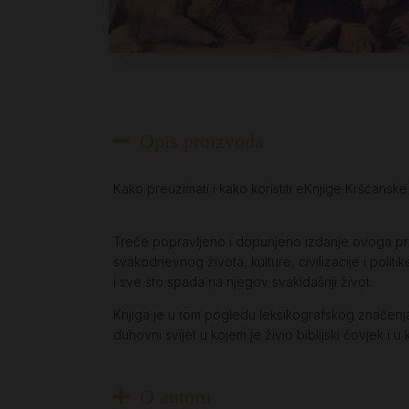
Opis proizvoda
Kako preuzimati i kako koristiti eKnjige Kršćansk
Treće popravljeno i dopunjeno izdanje ovoga priru
svakodnevnog života, kulture, civilizacije i politike
i sve što spada na njegov svakidašnji život.
Knjiga je u tom pogledu leksikografskog značenja: o
duhovni svijet u kojem je živio biblijski čovjek i u 
O autoru