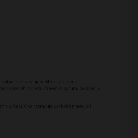
meljitijim poznavanjem Biblije, posebno
aela i okolnih naroda, Izraelova kultura, civilizacija
slu riječi. Ona razrađuje savkoliki materijal i