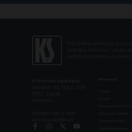
Kršćanska sadašnjost d.o.o. naj
teološka, duhovna i vjerska li
sadašnjost pokriva vrlo širok
Informacije
Kršćanska sadašnjost
Marulićev trg 14 p.p. 434
O nama
10001 Zagreb
Kontakt
Hrvatska
Pravila privatnosti i u
Pošaljite nam E-mail:
Opći uvjeti i pravila
web-knjizara@ks.hr
Troškovi dostave
Liturgijski kalendar