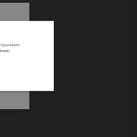
.
i prvi
e
a. Uporabom
inosti