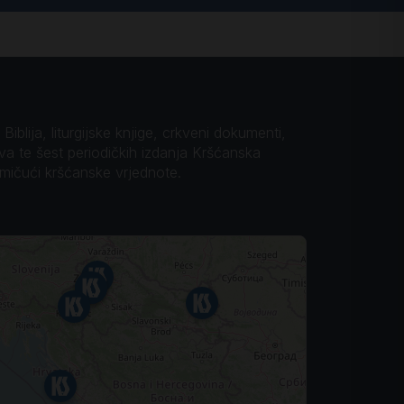
iblija, liturgijske knjige, crkveni dokumenti,
ova te šest periodičkih izdanja Kršćanska
omičući kršćanske vrjednote.