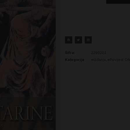
Šifra:
2290202
Kategorije
eIzdanja
,
ePovijest Crk