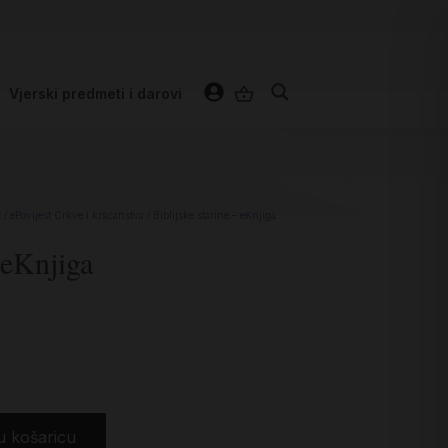
Vjerski predmeti i darovi
t
/
ePovijest Crkve i kršćanstva
/ Biblijske starine – eKnjiga
 eKnjiga
u košaricu