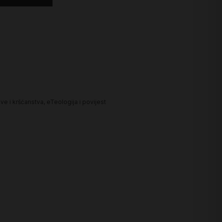
ve i kršćanstva
,
eTeologija i povijest