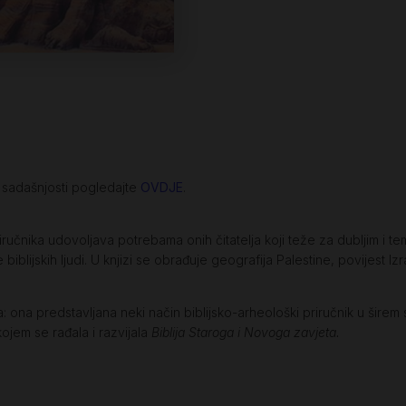
e sadašnjosti pogledajte
OVDJE
.
čnika udovoljava potrebama onih čitatelja koji teže za dubljim i te
 biblijskih ljudi. U knjizi se obrađuje geografija Palestine, povijest Izr
na predstavljana neki način biblijsko-arheološki priručnik u širem smi
kojem se rađala i razvijala
Biblija Staroga i Novoga zavjeta.