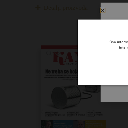
Detalji proizvoda
Ova intern
inter