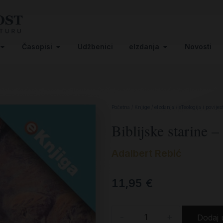
Časopisi
Udžbenici
eIzdanja
Novosti
Početna
/
Knjige
/
eIzdanja
/
eTeologija i povijes
Biblijske starine –
Adalbert Rebić
11,95
€
-
+
Dodaj 