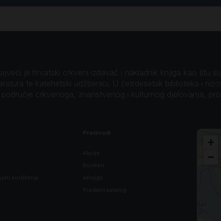
veći je hrvatski crkveni izdavač i nakladnik knjiga kao štu su B
teratura te katehetski udžbenici. U četrdesetak biblioteka i niz
o područje crkvenoga, znanstvenog i kulturnog djelovanja, pr
Proizvodi
+
Akcije
−
Noviteti
vjeti korištenja
eKnjige
Prodajni katalog