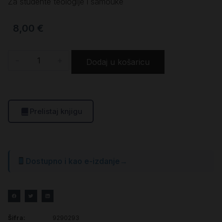
Za studente teologije i samouke
8,00
€
-
+
Dodaj u košaricu
Prelistaj knjigu
Dostupno i kao e-izdanje
→
Šifra:
9290293