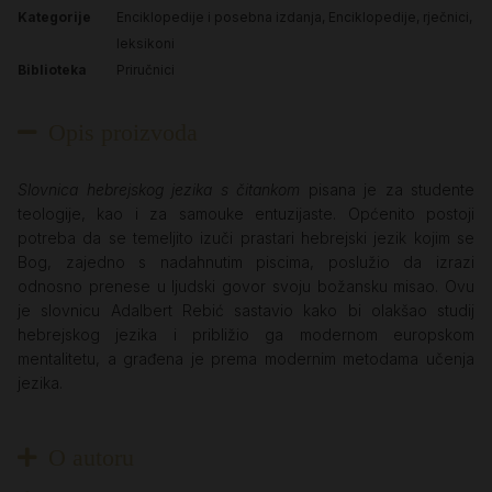
Kategorije
Enciklopedije i posebna izdanja
,
Enciklopedije, rječnici,
leksikoni
Biblioteka
Priručnici
Opis proizvoda
Slovnica hebrejskog jezika s čitankom
pisana je za studente
teologije, kao i za samouke entuzijaste. Općenito postoji
potreba da se temeljito izuči prastari hebrejski jezik kojim se
Bog, zajedno s nadahnutim piscima, poslužio da izrazi
odnosno prenese u ljudski govor svoju božansku misao. Ovu
je slovnicu Adalbert Rebić sastavio kako bi olakšao studij
hebrejskog jezika i približio ga modernom europskom
mentalitetu, a građena je prema modernim metodama učenja
jezika.
O autoru