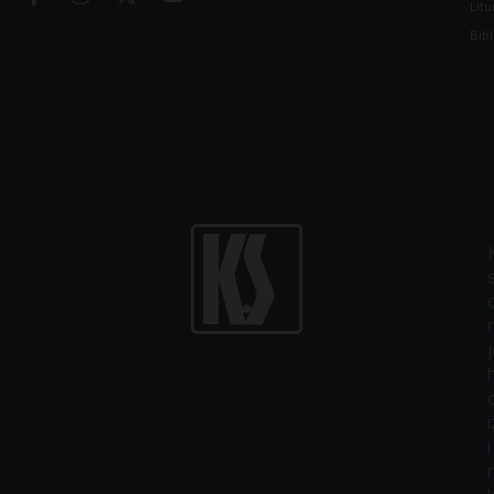
Litu
Bibl
i