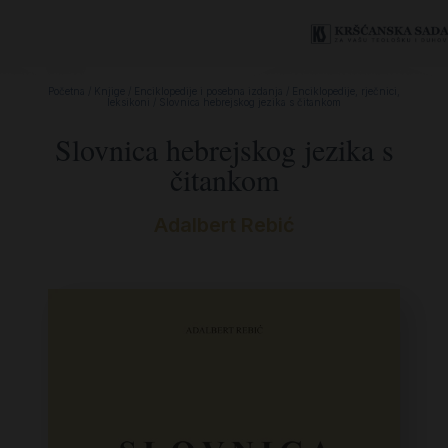
Početna
/
Knjige
/
Enciklopedije i posebna izdanja
/
Enciklopedije, rječnici,
leksikoni
/ Slovnica hebrejskog jezika s čitankom
Slovnica hebrejskog jezika s
čitankom
Adalbert Rebić