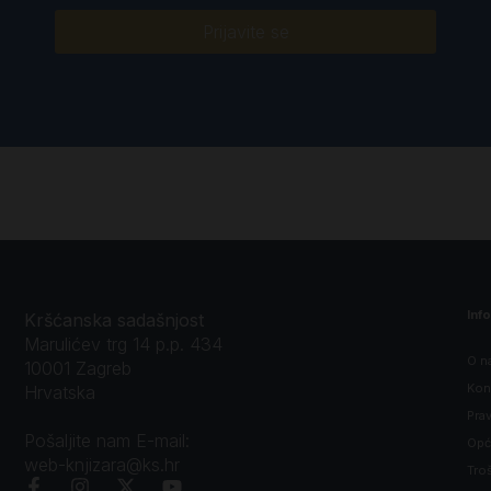
Prijavite se
Inf
Kršćanska sadašnjost
Marulićev trg 14 p.p. 434
O n
10001 Zagreb
Kon
Hrvatska
Prav
Pošaljite nam E-mail:
Opći
web-knjizara@ks.hr
Tro