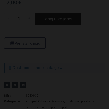
7,00
€
-
+
Dodaj u košaricu
Prelistaj knjigu
Dostupno i kao e-izdanje
→
Šifra:
9010630
Kategorije
Povijest Crkve i kršćanstva
,
Sustavna i praktična
teologija
,
Teologija i povijest