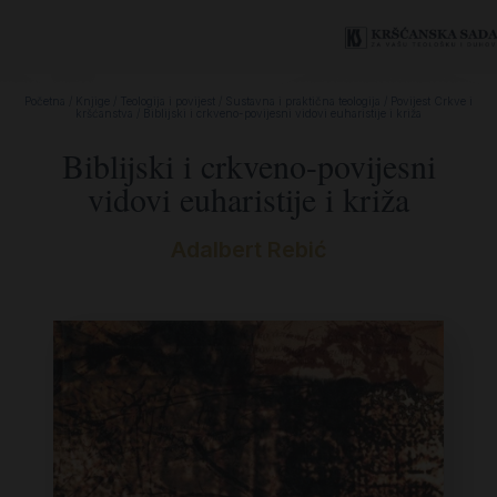
Početna
/
Knjige
/
Teologija i povijest
/
Sustavna i praktična teologija
/
Povijest Crkve i
kršćanstva
/ Biblijski i crkveno-povijesni vidovi euharistije i križa
Biblijski i crkveno-povijesni
vidovi euharistije i križa
Adalbert Rebić