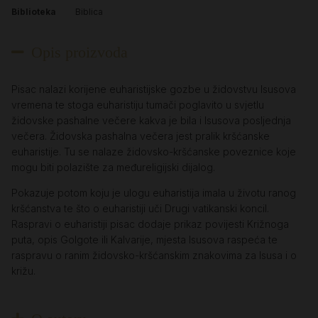
Biblioteka
Biblica
Opis proizvoda
Pisac nalazi korijene euharistijske gozbe u židovstvu Isusova
vremena te stoga euharistiju tumači poglavito u svjetlu
židovske pashalne večere kakva je bila i Isusova posljednja
večera. Židovska pashalna večera jest pralik kršćanske
euharistije. Tu se nalaze židovsko-kršćanske poveznice koje
mogu biti polazište za međureligijski dijalog.
Pokazuje potom koju je ulogu euharistija imala u životu ranog
kršćanstva te što o euharistiji uči Drugi vatikanski koncil.
Raspravi o euharistiji pisac dodaje prikaz povijesti Križnoga
puta, opis Golgote ili Kalvarije, mjesta Isusova raspeća te
raspravu o ranim židovsko-kršćanskim znakovima za Isusa i o
križu.