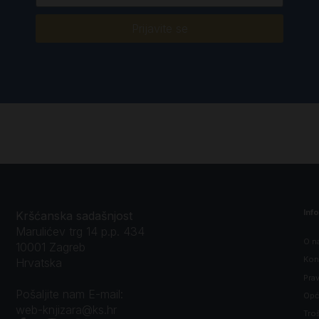
Prijavite se
Inf
Kršćanska sadašnjost
Marulićev trg 14 p.p. 434
O n
10001 Zagreb
Kon
Hrvatska
Prav
Pošaljite nam E-mail:
Opći
web-knjizara@ks.hr
Tro