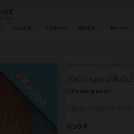
Časopisi
Udžbenici
eIzdanja
Novosti
Početna
/
Knjige
/
eKnjiževnost
/
eProza
/ Zašto
Zašto sam slikala?
Otkrivanje umjetnosti
Ljiljana Matković-Vlaši
9,56
€