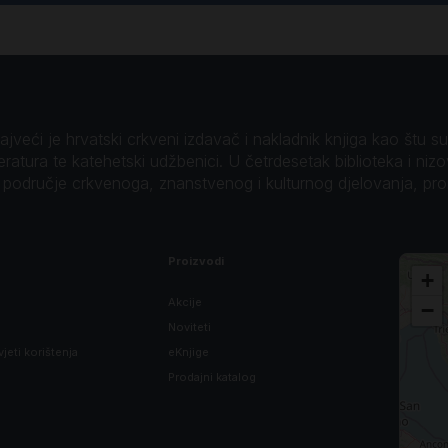
veći je hrvatski crkveni izdavač i nakladnik knjiga kao štu su B
teratura te katehetski udžbenici. U četrdesetak biblioteka i niz
o područje crkvenoga, znanstvenog i kulturnog djelovanja, pr
Proizvodi
+
Akcije
−
Noviteti
vjeti korištenja
eKnjige
Prodajni katalog