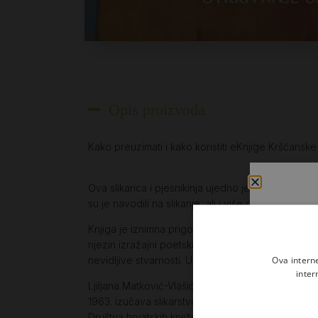
Opis proizvoda
Kako preuzimati i kako koristiti eKnjige Kršćansk
Ova slikarica i pjesnikinja ujedno je i spisateljic
su je navodili na slikanje, ali i više od toga« (iz pr
Knjiga je iznimna prigoda da čitatelj zaviri u umje
njezin izražajni poetski izričaj, poput ovoga: »Sli
Ova intern
nevidljive stvarnosti. Umjetnik vuče svoju sudbinu
inter
Ljiljana Matković-Vlašić rođena je u Zagrebu 1938.
1963. izučava slikarstvo i kiparstvo u atelijeru Vil
Društva hrvatskih književnika.