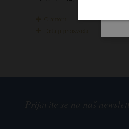
O autoru
Detalji proizvoda
Prijavite se na naš newslet