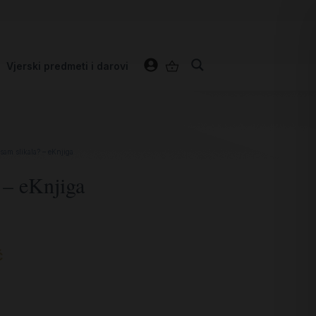
Vjerski predmeti i darovi
 sam slikala? – eKnjiga
 – eKnjiga
ć