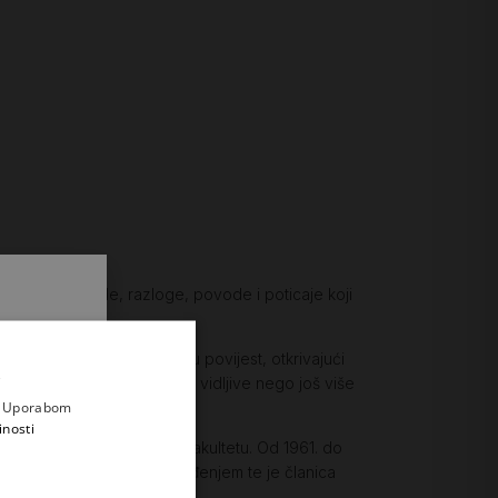
ljem svoje poglede, razloge, povode i poticaje koji
duha, sazrijevanje i osobnu povijest, otkrivajući
.
i prvi
 poniranje u dubine, ne samo vidljive nego još više
e
a. Uporabom
inosti
na zagrebačkom Filozofskom fakultetu. Od 1961. do
 je nekoliko, bavi se i prevođenjem te je članica