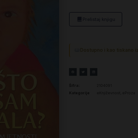
Prelistaj knjigu
Dostupno i kao tiskano i
Šifra:
2104091
Kategorije
eKnjiževnost
,
eProza