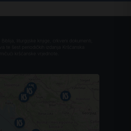
iblija, liturgijske knjige, crkveni dokumenti,
ova te šest periodičkih izdanja Kršćanska
omičući kršćanske vrjednote.