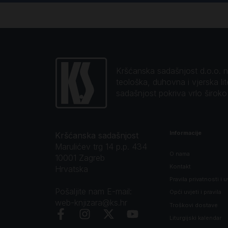
Kršćanska sadašnjost d.o.o. naj
teološka, duhovna i vjerska li
sadašnjost pokriva vrlo širok
Informacije
Kršćanska sadašnjost
Marulićev trg 14 p.p. 434
O nama
10001 Zagreb
Kontakt
Hrvatska
Pravila privatnosti i u
Pošaljite nam E-mail:
Opći uvjeti i pravila
web-knjizara@ks.hr
Troškovi dostave
Liturgijski kalendar