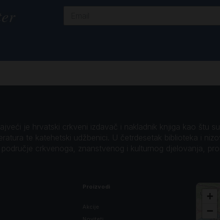
ter
veći je hrvatski crkveni izdavač i nakladnik knjiga kao štu su B
teratura te katehetski udžbenici. U četrdesetak biblioteka i niz
o područje crkvenoga, znanstvenog i kulturnog djelovanja, pr
Proizvodi
+
Akcije
−
Noviteti