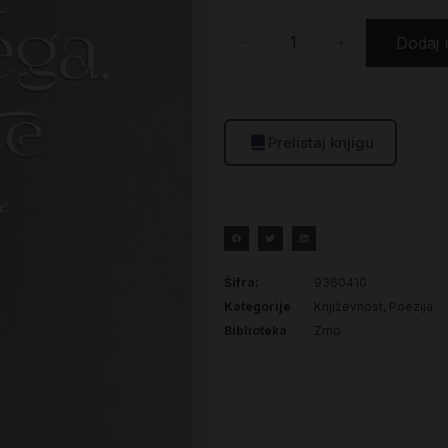
-
+
Dodaj 
Prelistaj knjigu
Šifra:
9360410
Kategorije
Književnost
,
Poezija
Biblioteka
Zrno