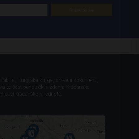
Prijavite se
iblija, liturgijske knjige, crkveni dokumenti,
ova te šest periodičkih izdanja Kršćanska
omičući kršćanske vrjednote.