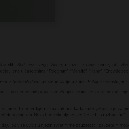
lov stih:
Budi bez svega, živote
, nalaze se dvije zbirke, objavlj
me objavljene u časopisima “Telegram”, “Marulić”, “Kana”, “Encyclope
neke iz
Sabranih dana
, uvrštene ovdje u zbirku
Potajna izvorišta
jer s
 stiha i nenadanih provala značenja u kojima se zrcali mekoća, sjetn
 vrijeme. To potvrđuje i sama autorica kada kaže: „Poezija je za me
 početnog impulsa. Neka bude skupljeno sve što je bilo razbacano“.
daju još više uvida u njezin svijet mirne zauzetosti i zauzete mirnoć