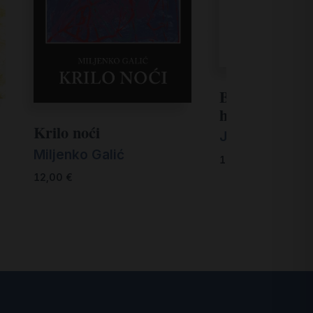
Bogorodica u
hrvatskom pje
Krilo noći
Josip Mihojev
Miljenko Galić
12,00
€
12,00
€