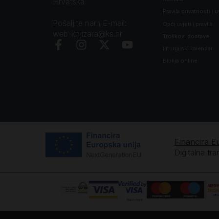
Hrvatska
Pravila privatnosti i u
Pošaljite nam E-mail:
Opći uvjeti i pravila
web-knjizara@ks.hr
Troškovi dostave
Liturgijski kalendar
Biblija online
Financira E
Digitalna tr