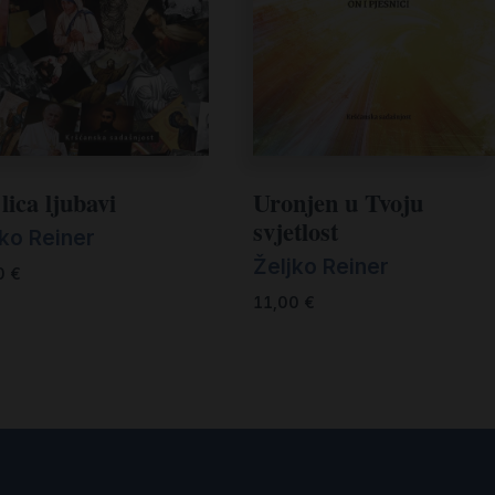
lica ljubavi
Uronjen u Tvoju
svjetlost
jko Reiner
Željko Reiner
0
€
11,00
€