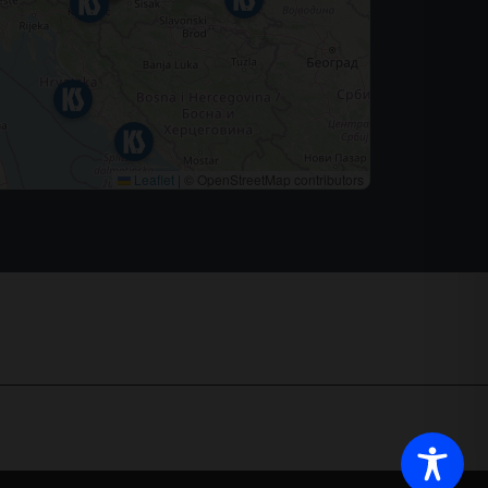
Leaflet
|
© OpenStreetMap contributors