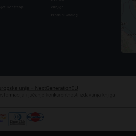
vjeti korištenja
eKnjige
Prodajni katalog
uropska unija – NextGenerationEU
ansformacija i jačanje konkurentnosti izdavanja knjiga