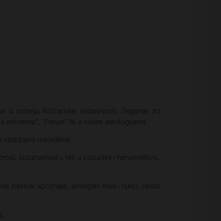
ene u izdanju Kršćanske sadašnjosti:
Traganje za
dia moderna”, “Forum” te u nekim antologijama.
u sadržajno usklađene.
ost, spoznajnost i, tek u pozadini i nenametljivo,
ne bljesak spoznaje, amalgam misli i riječi, često
e.