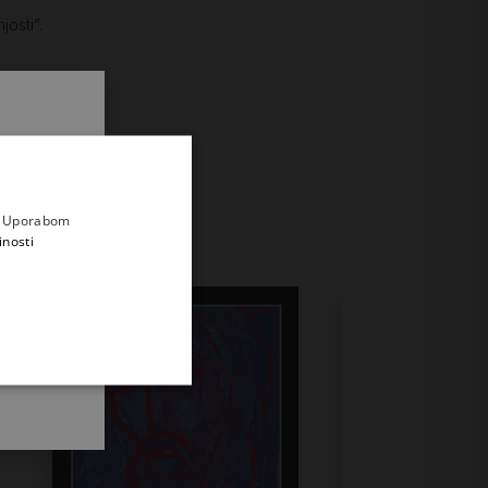
josti”.
.
i prvi
e
a. Uporabom
inosti