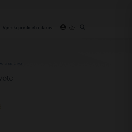
Vjerski predmeti i darovi
ez svega, živote
vote
ć