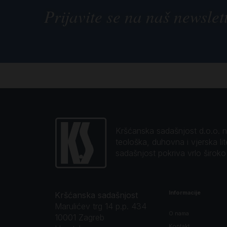
Prijavite se na naš newslet
Kršćanska sadašnjost d.o.o. naj
teološka, duhovna i vjerska li
sadašnjost pokriva vrlo širok
Informacije
Kršćanska sadašnjost
Marulićev trg 14 p.p. 434
O nama
10001 Zagreb
Kontakt