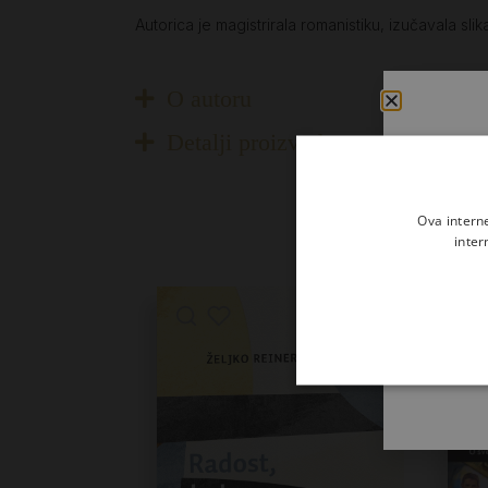
Autorica je magistrirala romanistiku, izučavala sli
O autoru
Detalji proizvoda
Ova intern
inter