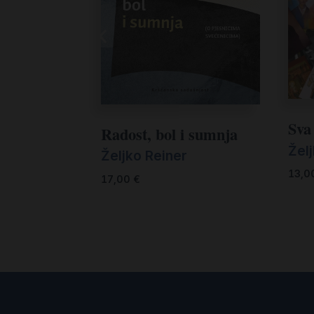
Sva 
Radost, bol i sumnja
Žel
Željko Reiner
13,0
17,00
€