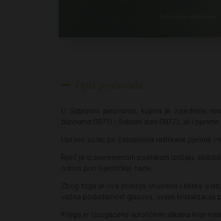
Opis proizvoda
U
Sabranim pjesmama
, kojima je zajednički nas
blizinama
(1971.) i
Sabrani dani
(1977.), ali i pjes
Upravo su te, po časopisima raštrkane pjesme i 
Riječ je o suvremenom poetskom izričaju, slobodna
odnos pun (vjerničke) nade.
Zbog toga je ova poezija otvorena i bliska u isto
važna podudarnost glasova, uvijek kristalizacija
Knjiga je obogaćena autoričinim slikama koje nam 