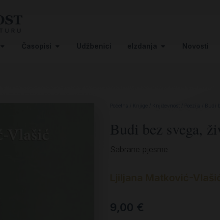
Časopisi
Udžbenici
eIzdanja
Novosti
Početna
/
Knjige
/
Književnost
/
Poezija
/ Budi b
Budi bez svega, ži
Sabrane pjesme
Ljiljana Matković-Vlaši
9,00
€