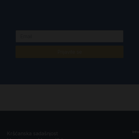
Prijavite se
Inf
Kršćanska sadašnjost