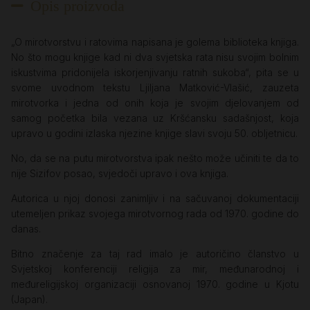
Opis proizvoda
„O mirotvorstvu i ratovima napisana je golema biblioteka knjiga.
No što mogu knjige kad ni dva svjetska rata nisu svojim bolnim
iskustvima pridonijela iskorjenjivanju ratnih sukoba“, pita se u
svome uvodnom tekstu Ljiljana Matković-Vlašić, zauzeta
mirotvorka i jedna od onih koja je svojim djelovanjem od
samog početka bila vezana uz Kršćansku sadašnjost, koja
upravo u godini izlaska njezine knjige slavi svoju 50. obljetnicu.
No, da se na putu mirotvorstva ipak nešto može učiniti te da to
nije Sizifov posao, svjedoči upravo i ova knjiga.
Autorica u njoj donosi zanimljiv i na sačuvanoj dokumentaciji
utemeljen prikaz svojega mirotvornog rada od 1970. godine do
danas.
Bitno značenje za taj rad imalo je autoričino članstvo u
Svjetskoj konferenciji religija za mir, međunarodnoj i
međureligijskoj organizaciji osnovanoj 1970. godine u Kjotu
(Japan).