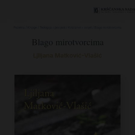
Početna
/
Knjige
/
Teologija i povijest
/
Kršćanin i svijet
/ Blago mirotvorcima
Blago mirotvorcima
Ljiljana Matković-Vlašić