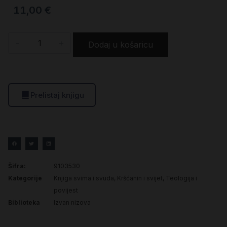
11,00
€
-
+
Dodaj u košaricu
Prelistaj knjigu
Šifra:
9103530
Kategorije
Knjiga svima i svuda
,
Kršćanin i svijet
,
Teologija i
povijest
Biblioteka
Izvan nizova