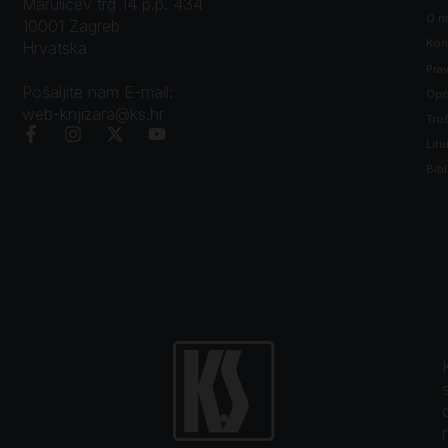
Marulićev trg 14 p.p. 434
O n
10001 Zagreb
Kon
Hrvatska
Prav
Pošaljite nam E-mail:
Opći
web-knjizara@ks.hr
Tro
Litu
Bibl