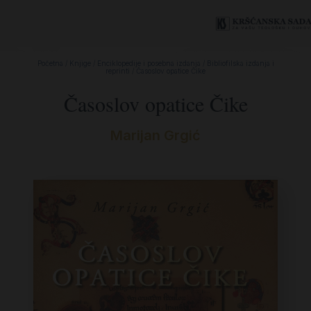
Početna
/
Knjige
/
Enciklopedije i posebna izdanja
/
Bibliofilska izdanja i
reprinti
/ Časoslov opatice Čike
Časoslov opatice Čike
Marijan Grgić