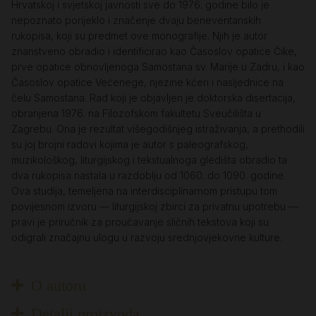
Hrvatskoj i svjetskoj javnosti sve do 1976. godine bilo je
nepoznato porijeklo i značenje dvaju beneventanskih
rukopisa, koji su predmet ove monografije. Njih je autor
znanstveno obradio i identificirao kao Časoslov opatice Čike,
prve opatice obnovljenoga Samostana sv. Marije u Zadru, i kao
Časoslov opatice Većenege, njezine kćeri i nasljednice na
čelu Samostana. Rad koji je objavljen je doktorska disertacija,
obranjena 1976. na Filozofskom fakultetu Sveučilišta u
Zagrebu. Ona je rezultat višegodišnjeg istraživanja, a prethodili
su joj brojni radovi kojima je autor s paleografskog,
muzikološkog, liturgijskog i tekstualnoga gledišta obradio ta
dva rukopisa nastala u razdoblju od 1060. do 1090. godine.
Ova studija, temeljena na interdisciplinarnom pristupu tom
povijesnom izvoru — liturgijskoj zbirci za privatnu upotrebu —
pravi je priručnik za proučavanje sličnih tekstova koji su
odigrali značajnu ulogu u razvoju srednjovjekovne kulture.
O autoru
Detalji proizvoda