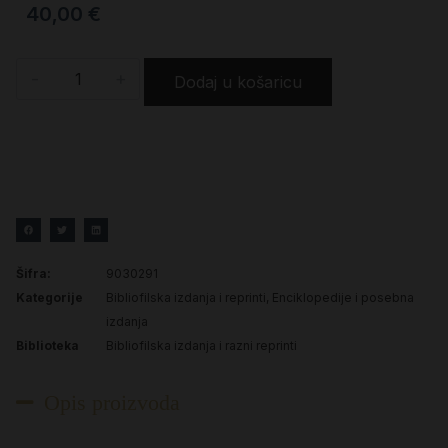
40,00
€
-
+
Dodaj u košaricu
Šifra:
9030291
Kategorije
Bibliofilska izdanja i reprinti
,
Enciklopedije i posebna
izdanja
Biblioteka
Bibliofilska izdanja i razni reprinti
Opis proizvoda