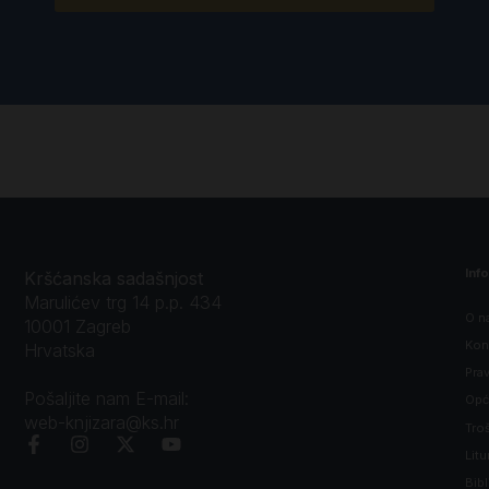
Inf
Kršćanska sadašnjost
Marulićev trg 14 p.p. 434
O n
10001 Zagreb
Kon
Hrvatska
Prav
Pošaljite nam E-mail:
Opći
web-knjizara@ks.hr
Tro
Litu
Bibl