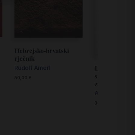
Hebrejsko-hrvatski
rječnik
Leksikon ikono
Rudolf Amerl
simbolike i lit
50,00
€
zapadnog krš
Anđelko Baduri
35,00
€