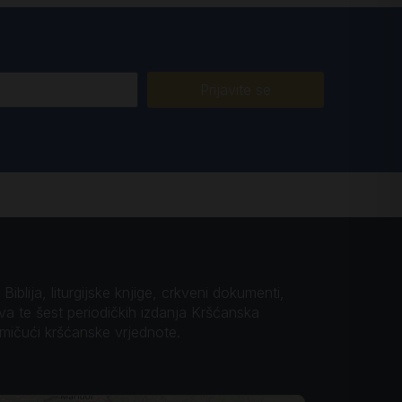
Prijavite se
iblija, liturgijske knjige, crkveni dokumenti,
ova te šest periodičkih izdanja Kršćanska
omičući kršćanske vrjednote.