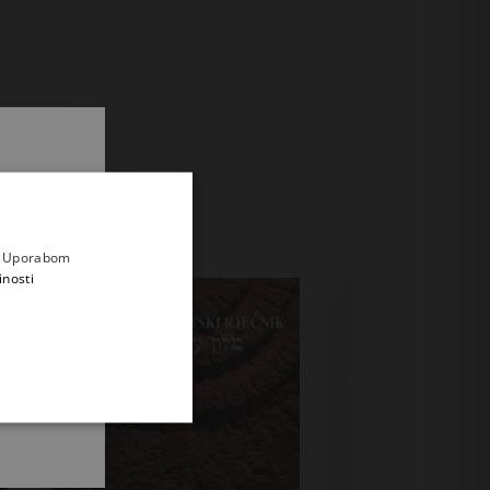
.
i prvi
e
a. Uporabom
inosti