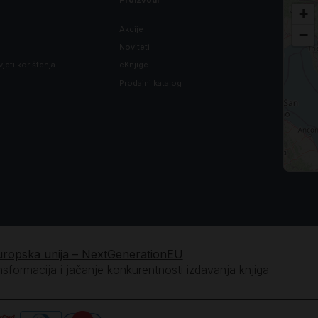
+
Akcije
−
Noviteti
vjeti korištenja
eKnjige
Prodajni katalog
uropska unija – NextGenerationEU
ansformacija i jačanje konkurentnosti izdavanja knjiga