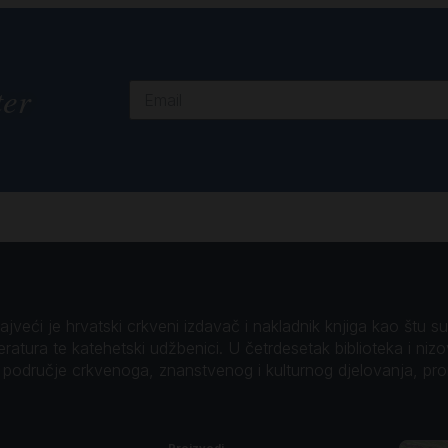
ter
veći je hrvatski crkveni izdavač i nakladnik knjiga kao štu su B
teratura te katehetski udžbenici. U četrdesetak biblioteka i niz
o područje crkvenoga, znanstvenog i kulturnog djelovanja, pr
Proizvodi