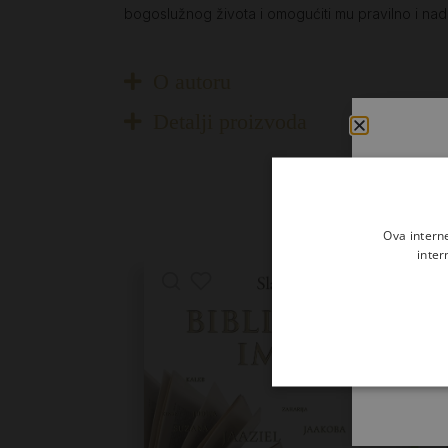
bogoslužnog života i omogućiti mu pravilno i n
O autoru
Detalji proizvoda
Ova intern
inter