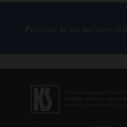
Prijavite se na naš newslet
Kršćanska sadašnjost d.o.o. naj
teološka, duhovna i vjerska li
sadašnjost pokriva vrlo širok
Informacije