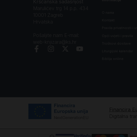
Kršćanska sadašnjost
Marulićev trg 14 p.p. 434
O nama
10001 Zagreb
Kontakt
Hrvatska
Pravila privatnosti i u
Pošaljite nam E-mail:
Opći uvjeti i pravila
web-knjizara@ks.hr
Troškovi dostave
Liturgijski kalendar
Biblija online
Financira E
Digitalna tr