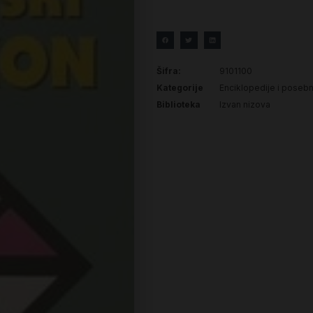
Šifra:
9101100
Kategorije
Enciklopedije i posebn
Biblioteka
Izvan nizova