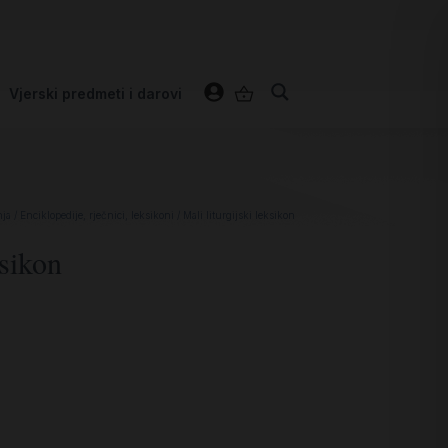
Vjerski predmeti i darovi
nja
/
Enciklopedije, rječnici, leksikoni
/ Mali liturgijski leksikon
ksikon