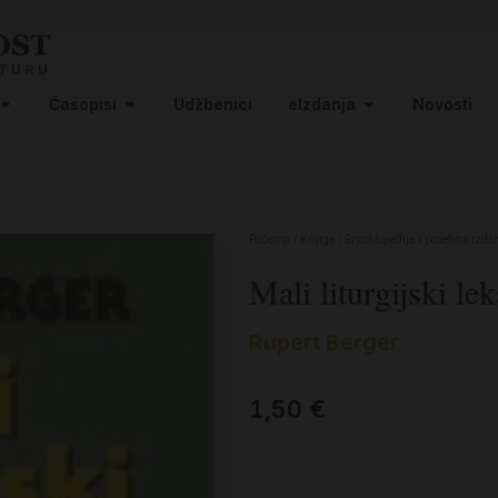
Časopisi
Udžbenici
eIzdanja
Novosti
Početna
/
Knjige
/
Enciklopedije i posebna izda
Mali liturgijski le
Rupert Berger
1,50
€