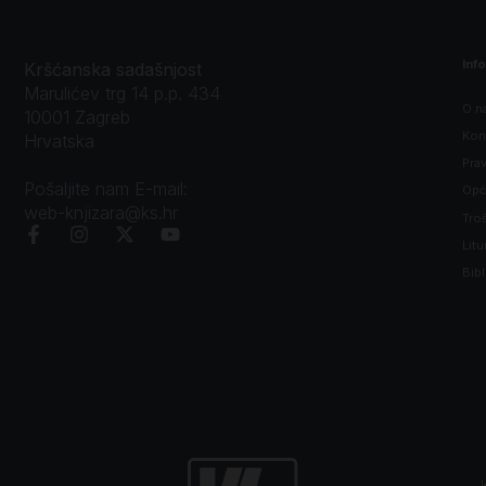
Inf
Kršćanska sadašnjost
Marulićev trg 14 p.p. 434
O n
10001 Zagreb
Kon
Hrvatska
Prav
Pošaljite nam E-mail:
Opći
web-knjizara@ks.hr
Tro
Litu
Bibl