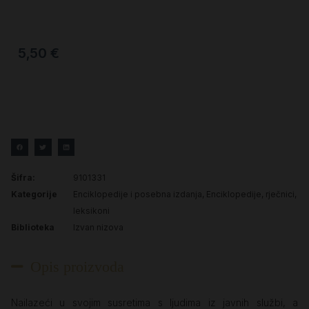
5,50
€
Šifra:
9101331
Kategorije
Enciklopedije i posebna izdanja
,
Enciklopedije, rječnici,
leksikoni
Biblioteka
Izvan nizova
Opis proizvoda
Nailazeći u svojim susretima s ljudima iz javnih službi, a