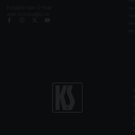
Prav
Pošaljite nam E-mail:
Opći
web-knjizara@ks.hr
Tro
Litu
Bibl