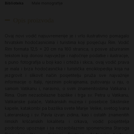
Biblioteka
Male monografije
Opis proizvoda
Ovaj novi vodič najsuvremenije je i vrlo ilustrativno pomagalo
hrvatskim hodočasnicima i turistima koji posjećuju Rim. Vodič
Rim
formata 12,5 x 20 cm
na 160 stranica, s posve ažuriranim
tekstom koji donosi najsvježije i najtočnije podatke i ilustracije,
s puno fotografija u boji kao i crteža i skica, ovaj vodič prava
je mala i brza hodočasnička i turistička enciklopedija koja na
jezgrovit i slikovit način posjetitelju pruža sve najvažnije
informacije o Italiji, njezinim pokrajinama, putovanju u nju, o
samom Vatikanu i, naravno, o svim znamenitostima Vatikana i
Rima. Osim nezaobilazne bazilike i trga sv. Petra u Vatikanu,
Vatikanske palače, Vatikanskih muzeja i posebice Sikstinske
kapele, katakombi pa bazilika svete Marije Velike, svetog Ivana
Lateranskog i sv. Pavla izvan zidina, kao i ostalih znamenitih
rimskih kršćanskih lokaliteta i crkava, vodič posjetitelja
podrobno upoznaje i sa nezaobilaznim spomenicima Staroga