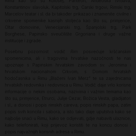
Rima kao što su Kolosej, Panteon, Anđeoska tvrđava,
Konstantinov slavoluk, Kapitolski trg, Carski trgovi, Rimski trg,
Marcelov teatar i sl. da bi također prikazao i znamenite civilne i
crkvene spomenike kasnijih stoljeća kao što su, primjerice,
Oltar domovine, Venecijanski trg, Španjolski trg, Park
Borghese, Papinsko sveučilište Grgoriana i druge važne
institucije i zgrade.
Posebnu pozornost vodič
Rim
posvećuje kršćanskim
spomenicima, ali i tragovima hrvatske nazočnosti te nas
upoznaje s Papinskim hrvatskim zavodom sv. Jeronima i
hrvatskom nacionalnom Crkvom, s Domom hrvatskih
hodočasnika u Rimu „Blaženi Ivan Merz“ te sa zajednicama
hrvatskih redovnika i redovnica u Rimu. Vodič daje vrlo korisne
informacije o nekim osobama, nazivima i važnim temama kao
što su, primjerice, Etrurci, Julije Cezar, Božica Vesta, gladijatori
i sl., a donosi i popis rimskih careva, popis rimskih papa, zatim
popis svih koncila i sabora, a isto tako daje uputstva kako se
najbolje snaći u Rimu, kako se odijevati, gdje nabaviti ulaznice,
kako telefonirati, koji prijevoz koristiti te na koncu donosi i
popis najvažnijih korisnih adresa u Rimu.