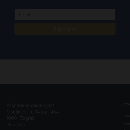
Prijavite se
Inf
Kršćanska sadašnjost
Marulićev trg 14 p.p. 434
O n
10001 Zagreb
Kon
Hrvatska