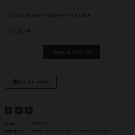
Vodič za hrvatske hodočasnike i turiste
11,00
€
-
+
Dodaj u košaricu
Prelistaj knjigu
Šifra:
9210220
Kategorije
Enciklopedije i posebna izdanja
,
Monografije