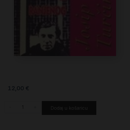
12,00
€
-
+
Dodaj u košaricu