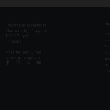
Inf
Kršćanska sadašnjost
Marulićev trg 14 p.p. 434
O n
10001 Zagreb
Kon
Hrvatska
Prav
Pošaljite nam E-mail:
Opći
web-knjizara@ks.hr
Tro
Litu
Bibl