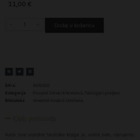
11,00
€
-
+
Dodaj u košaricu
Šifra:
9010300
Kategorije
Povijest Crkve i kršćanstva
,
Teologija i povijest
Biblioteka
Analecta croatica christiana
Opis proizvoda
Autor ove vrijedne teološke knjige je, svima nam, vjerujemo,