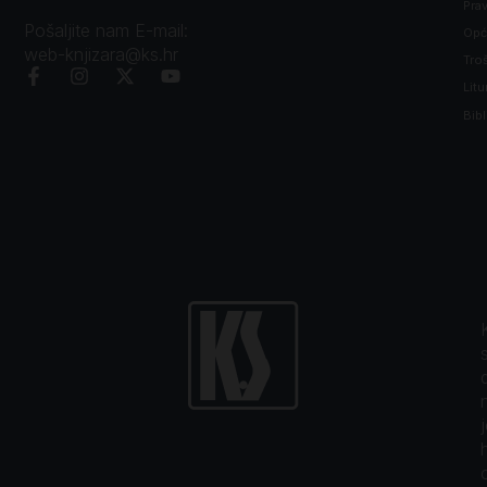
Prav
Pošaljite nam E-mail:
Opći
web-knjizara@ks.hr
Tro
Litu
Bibl