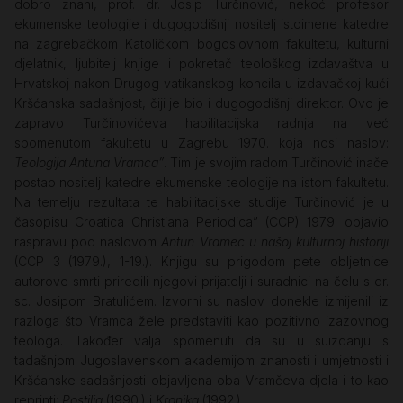
dobro znani, prof. dr. Josip Turčinović, nekoć profesor
ekumenske teologije i dugogodišnji nositelj istoimene katedre
na zagrebačkom Katoličkom bogoslovnom fakultetu, kulturni
djelatnik, ljubitelj knjige i pokretač teološkog izdavaštva u
Hrvatskoj nakon Drugog vatikanskog koncila u izdavačkoj kući
Kršćanska sadašnjost, čiji je bio i dugogodišnji direktor. Ovo je
zapravo Turčinovićeva habilitacijska radnja na već
spomenutom fakultetu u Zagrebu 1970. koja nosi naslov:
Teologija Antuna Vramca”
. Tim je svojim radom Turčinović inače
postao nositelj katedre ekumenske teologije na istom fakultetu.
Na temelju rezultata te habilitacijske studije Turčinović je u
časopisu Croatica Christiana Periodica” (CCP) 1979. objavio
raspravu pod naslovom
Antun Vramec u našoj kulturnoj historiji
(CCP 3 (1979.), 1-19.). Knjigu su prigodom pete obljetnice
autorove smrti priredili njegovi prijatelji i suradnici na čelu s dr.
sc. Josipom Bratulićem. Izvorni su naslov donekle izmijenili iz
razloga što Vramca žele predstaviti kao pozitivno izazovnog
teologa. Također valja spomenuti da su u suizdanju s
tadašnjom Jugoslavenskom akademijom znanosti i umjetnosti i
Kršćanske sadašnjosti objavljena oba Vramčeva djela i to kao
reprinti:
Postilia
(1990.) i
Kronika
(1992.).