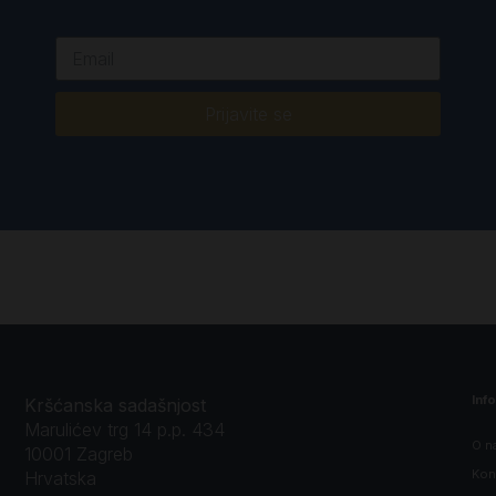
Prijavite se
Inf
Kršćanska sadašnjost
Marulićev trg 14 p.p. 434
O n
10001 Zagreb
Kon
Hrvatska