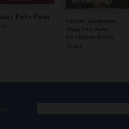
ina s Padre Pijom
Govori, Gospodine,
sluga tvoj sluša
90
€
fra Stjepan Brčina
25,00
€
ter