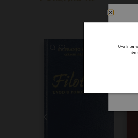
Ova intern
inter