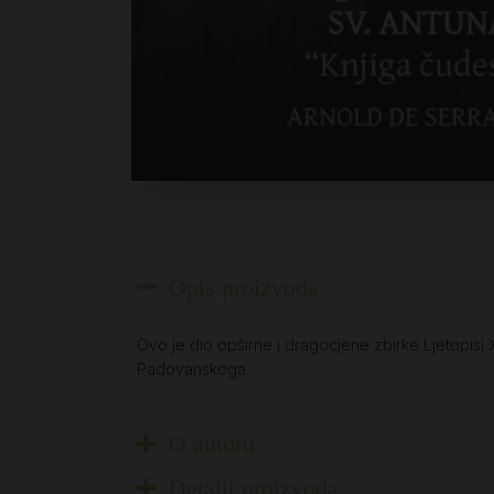
Opis proizvoda
Ovo je dio opširne i dragocjene zbirke Ljetopisi
Padovanskoga.
O autoru
Detalji proizvoda