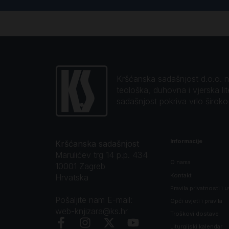
Kršćanska sadašnjost d.o.o. naj
teološka, duhovna i vjerska li
sadašnjost pokriva vrlo širok
Informacije
Kršćanska sadašnjost
Marulićev trg 14 p.p. 434
O nama
10001 Zagreb
Kontakt
Hrvatska
Pravila privatnosti i u
Pošaljite nam E-mail:
Opći uvjeti i pravila
web-knjizara@ks.hr
Troškovi dostave
Liturgijski kalendar