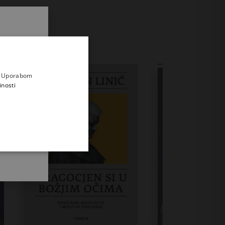
.
i prvi
e
a. Uporabom
inosti