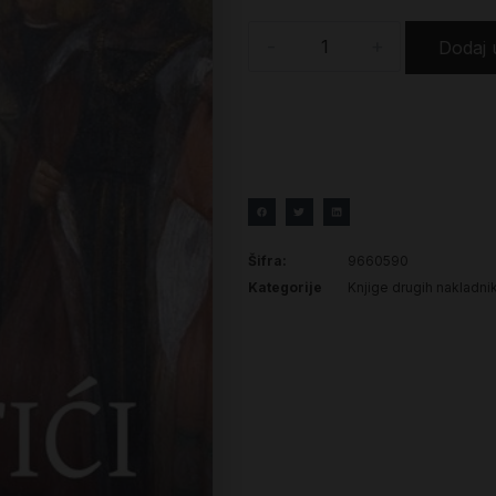
-
+
Dodaj 
Šifra:
9660590
Kategorije
Knjige drugih nakladni