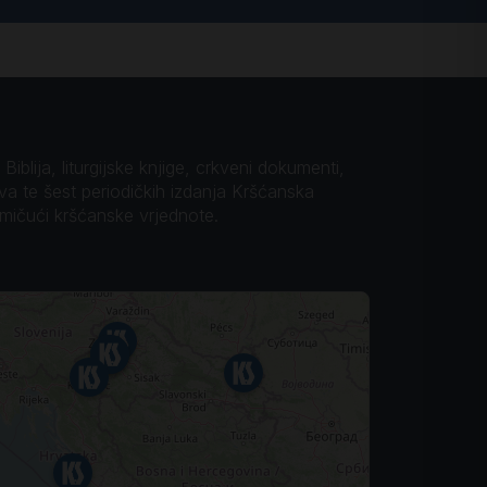
iblija, liturgijske knjige, crkveni dokumenti,
ova te šest periodičkih izdanja Kršćanska
omičući kršćanske vrjednote.