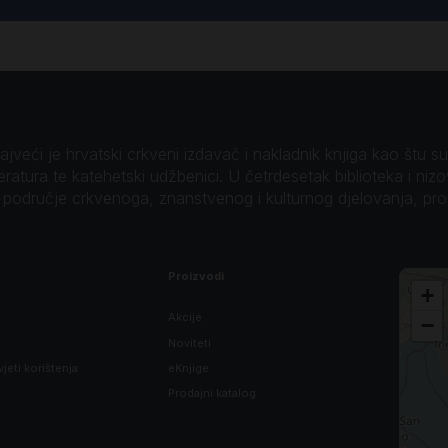
veći je hrvatski crkveni izdavač i nakladnik knjiga kao štu su B
teratura te katehetski udžbenici. U četrdesetak biblioteka i niz
o područje crkvenoga, znanstvenog i kulturnog djelovanja, pr
Proizvodi
+
Akcije
−
Noviteti
vjeti korištenja
eKnjige
Prodajni katalog