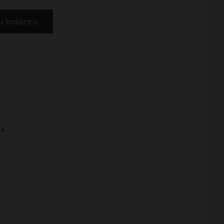
u košaricu
ka