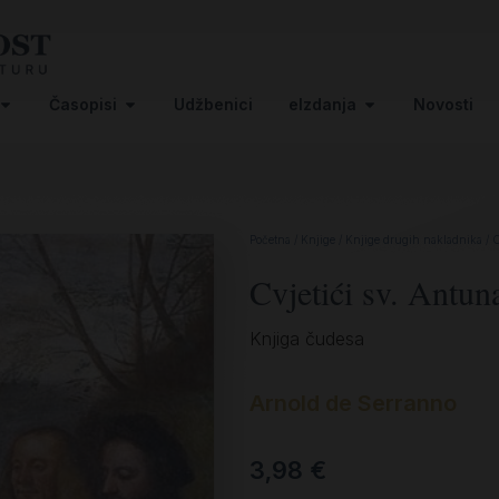
Časopisi
Udžbenici
eIzdanja
Novosti
Početna
/
Knjige
/
Knjige drugih nakladnika
/ C
Cvjetići sv. Antun
Knjiga čudesa
Arnold de Serranno
3,98
€