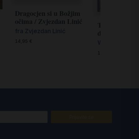
Dragocjen si u Božjim
očima / Zvjezdan Linić
Temelji ignaci
fra Zvjezdan Linić
duhovnosti
14,95
€
Willi Lambert
14,48
€
Prijavite se