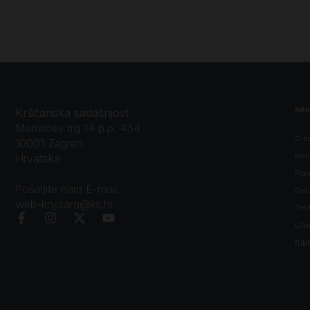
Inf
Kršćanska sadašnjost
Marulićev trg 14 p.p. 434
O n
10001 Zagreb
Kon
Hrvatska
Prav
Pošaljite nam E-mail:
Opći
web-knjizara@ks.hr
Tro
Litu
Bibl