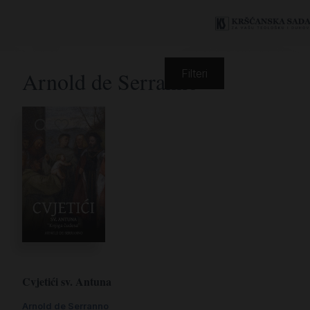
Arnold de Serranno
Filteri
Cvjetići sv. Antuna
Arnold de Serranno