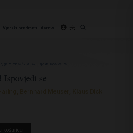
Vjerski predmeti i darovi
njige za mlade
/ YOUCAT. Update! Ispovjedi se
Ispovjedi se
Haring
,
Bernhard Meuser
,
Klaus Dick
u košaricu