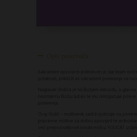
Opis proizvoda
Sakrament ispovijedi jedinstven je dar kojim može
potaknuti, približiti im sakrament pomirenja na ra
Naglasak Vodiča je na Božjem milosrđu, a glavna
neizmjernu Božju ljubav te mu omogućuje posve n
pomirenja.
Ovaj Vodič – molitvenik sadrži poticaje na pomire
pripravne molitve za dobru ispovijed te jednostavn
već prepoznatljivom kreativnošću YOUCAT izdanj