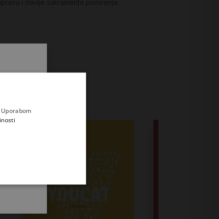
pravu i slavlje sakramenta pomirenja.
.
i prvi
e
a. Uporabom
inosti