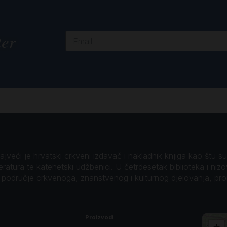
ter
veći je hrvatski crkveni izdavač i nakladnik knjiga kao štu su B
teratura te katehetski udžbenici. U četrdesetak biblioteka i niz
o područje crkvenoga, znanstvenog i kulturnog djelovanja, pr
Proizvodi