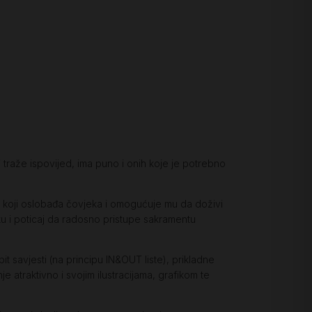
 traže ispovijed, ima puno i onih koje je potrebno
r koji oslobađa čovjeka i omogućuje mu da doživi
u i poticaj da radosno pristupe sakramentu
 savjesti (na principu IN&OUT liste), prikladne
 atraktivno i svojim ilustracijama, grafikom te