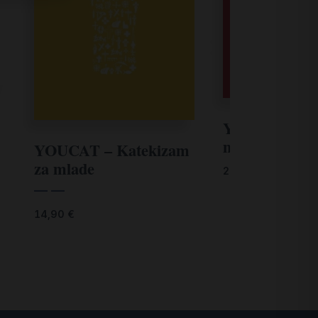
YOUCAT – Bib
mlade
YOUCAT – Katekizam
za mlade
24,90
€
— —
14,90
€