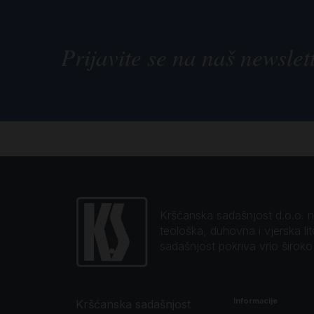
Prijavite se na naš newslet
Kršćanska sadašnjost d.o.o. naj
teološka, duhovna i vjerska li
sadašnjost pokriva vrlo širok
Informacije
Kršćanska sadašnjost