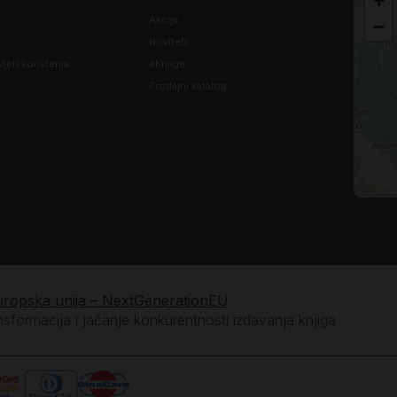
+
Akcije
−
Noviteti
vjeti korištenja
eKnjige
Prodajni katalog
uropska unija – NextGenerationEU
ansformacija i jačanje konkurentnosti izdavanja knjiga