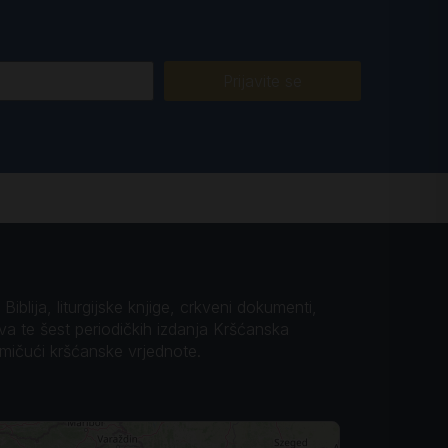
Prijavite se
iblija, liturgijske knjige, crkveni dokumenti,
ova te šest periodičkih izdanja Kršćanska
omičući kršćanske vrjednote.