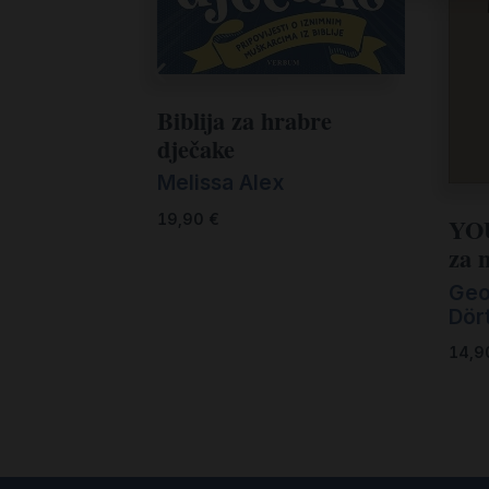
Biblija za hrabre
dječake
Melissa Alex
19,90
€
YOU
za 
Geo
Dör
14,