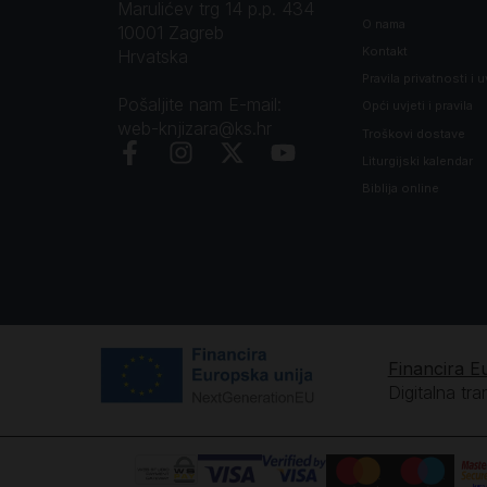
Marulićev trg 14 p.p. 434
O nama
10001 Zagreb
Kontakt
Hrvatska
Pravila privatnosti i u
Pošaljite nam E-mail:
Opći uvjeti i pravila
web-knjizara@ks.hr
Troškovi dostave
Liturgijski kalendar
Biblija online
Financira E
Digitalna tr