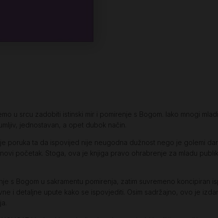
mo u srcu zadobiti istinski mir i pomirenje s Bogom. Iako mnogi mladi
zumljiv, jednostavan, a opet dubok način.
 je poruka ta da ispovijed nije neugodna dužnost nego je golemi da
ovi početak. Stoga, ova je knjiga pravo ohrabrenje za mladu publik
nje s Bogom u sakramentu pomirenja, zatim suvremeno koncipiran ispit
e i detaljne upute kako se ispovjediti. Osim sadržajno, ovo je izdanje
a.