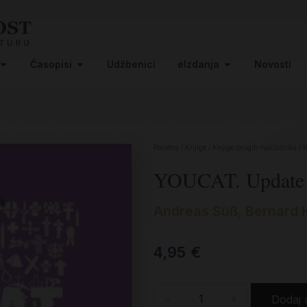
Časopisi
Udžbenici
eIzdanja
Novosti
Početna
/
Knjige
/
Knjige drugih nakladnika
/
K
YOUCAT. Update! 
Andreas Süß
,
Bernard 
4,95
€
-
+
Dodaj 