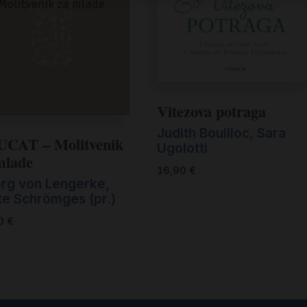
Vitezova potraga
Judith Bouilloc, Sara
CAT – Molitvenik
Ugolotti
mlade
16,90
€
rg von Lengerke,
te Schrömges (pr.)
90
€