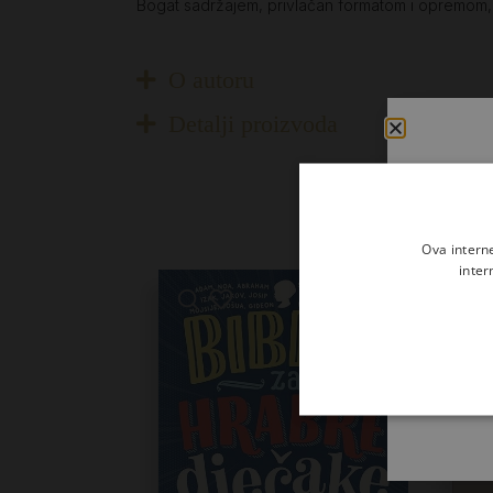
Bogat sadržajem, privlačan formatom i opremom, Y
O autoru
Detalji proizvoda
Ova intern
inter