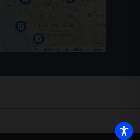
Leaflet
|
© OpenStreetMap contributors