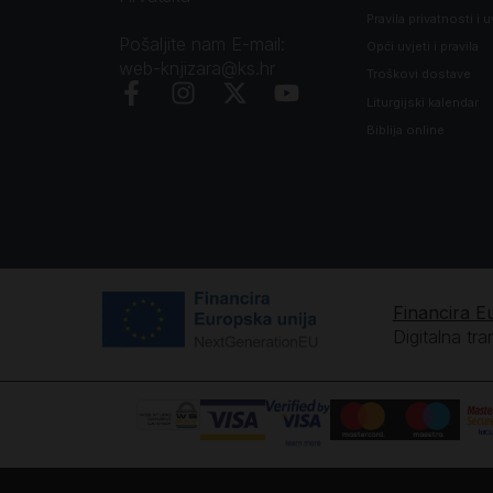
Pravila privatnosti i u
Pošaljite nam E-mail:
Opći uvjeti i pravila
web-knjizara@ks.hr
Troškovi dostave
Liturgijski kalendar
Biblija online
Financira E
Digitalna tr