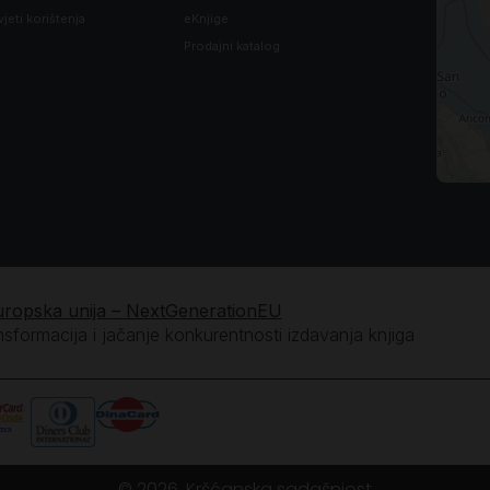
vjeti korištenja
eKnjige
Prodajni katalog
uropska unija – NextGenerationEU
ansformacija i jačanje konkurentnosti izdavanja knjiga
© 2026. Kršćanska sadašnjost