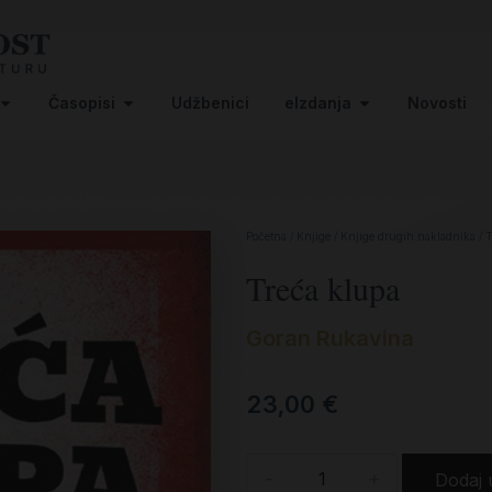
Časopisi
Udžbenici
eIzdanja
Novosti
Početna
/
Knjige
/
Knjige drugih nakladnika
/ T
Treća klupa
Goran Rukavina
23,00
€
-
+
Dodaj 