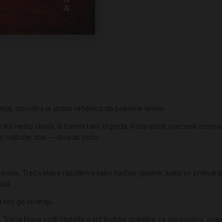
ijenja, dovoljna je jedna rečenica da pokrene lavinu.
— i tko nešto skriva. Ili barem tako izgleda. Kada mladi svećenik izn
o najbolje zna — stvarati priču.
ica, Treća klupa razotkriva kako nastaju glasine, kako se pretvaraj
aza.
koji ga stvaraju.
, Treća klupa vodi čitatelja u srž ljudske potrebe za sigurnošću, pri