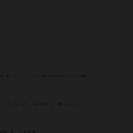
enada nestane iz župe, a iza njega ostanu samo
u u “činjenice” i kako jedna zajednica može
padanjem i — pričom.