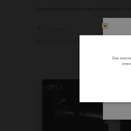
Jer ponekad je dovoljno samo jedno pitanje. A ne
O autoru
Detalji proizvoda
Ova intern
inter