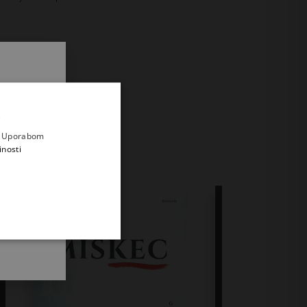
.
i prvi
e
a. Uporabom
inosti