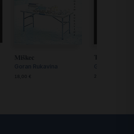
Tišina koja go
Miškec
Goran Rukavi
Goran Rukavina
20,00
€
18,00
€