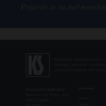
Prijavite se na naš newslet
Kršćanska sadašnjost d.o.o. naj
teološka, duhovna i vjerska li
sadašnjost pokriva vrlo širok
Informacije
Kršćanska sadašnjost
Marulićev trg 14 p.p. 434
O nama
10001 Zagreb
Kontakt
Hrvatska