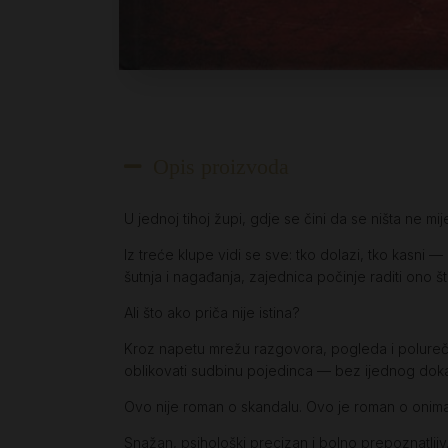
Opis proizvoda
U jednoj tihoj župi, gdje se čini da se ništa ne m
Iz treće klupe vidi se sve: tko dolazi, tko kasni 
šutnja i nagađanja, zajednica počinje raditi ono št
Ali što ako priča nije istina?
Kroz napetu mrežu razgovora, pogleda i polurečen
oblikovati sudbinu pojedinca — bez ijednog dok
Ovo nije roman o skandalu. Ovo je roman o onima 
Snažan, psihološki precizan i bolno prepoznatljiv