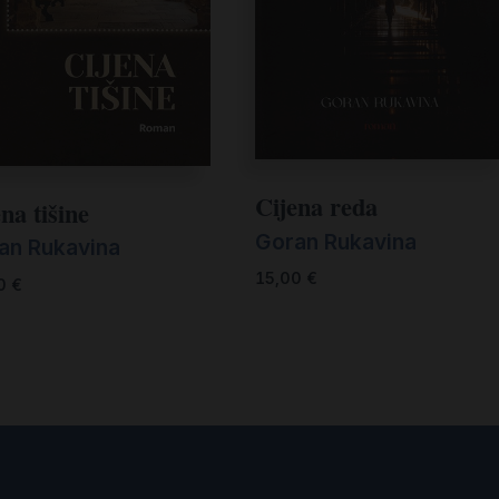
Cijena reda
na tišine
Goran Rukavina
an Rukavina
15,00
€
00
€