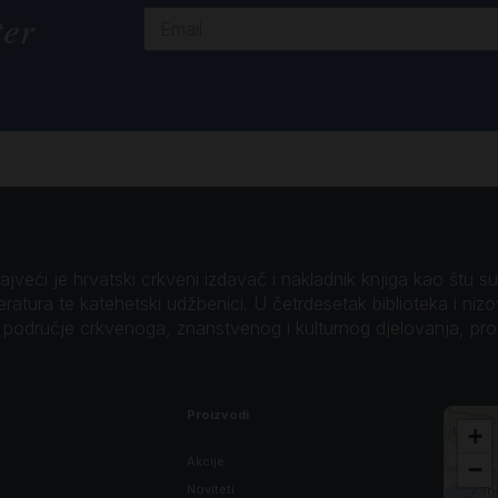
ter
veći je hrvatski crkveni izdavač i nakladnik knjiga kao štu su B
teratura te katehetski udžbenici. U četrdesetak biblioteka i niz
o područje crkvenoga, znanstvenog i kulturnog djelovanja, pr
Proizvodi
+
Akcije
−
Noviteti