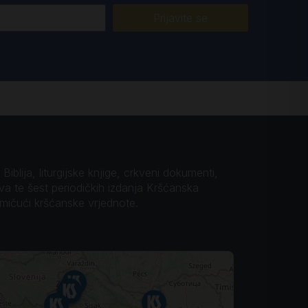
Prijavite se
iblija, liturgijske knjige, crkveni dokumenti,
ova te šest periodičkih izdanja Kršćanska
omičući kršćanske vrjednote.