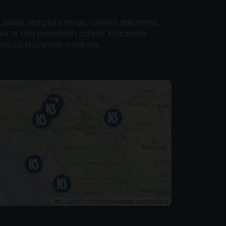
iblija, liturgijske knjige, crkveni dokumenti,
ova te šest periodičkih izdanja Kršćanska
omičući kršćanske vrjednote.
Leaflet
|
© OpenStreetMap contributors