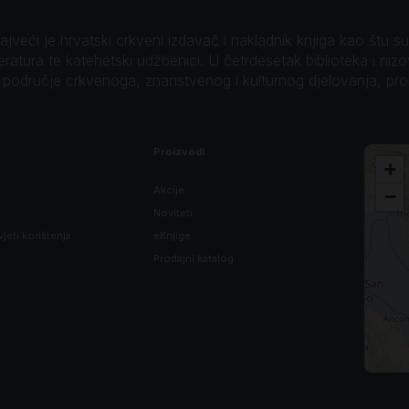
veći je hrvatski crkveni izdavač i nakladnik knjiga kao štu su B
teratura te katehetski udžbenici. U četrdesetak biblioteka i niz
o područje crkvenoga, znanstvenog i kulturnog djelovanja, pr
Proizvodi
+
Akcije
−
Noviteti
vjeti korištenja
eKnjige
Prodajni katalog