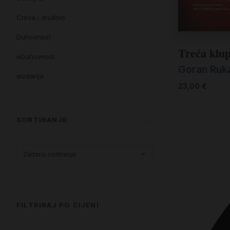
Crkva i društvo
Duhovnost
Treća klu
eDuhovnost
Goran Ruk
eIzdanja
23,00
€
eKnjiževnost
Enciklopedija i posebna izdanja
SORTIRANJE
Enciklopedije i posebna izdanja
eTeologija i povijest
Knjiga svima i svuda
Knjige drugih nakladnika
FILTRIRAJ PO CIJENI
Književnost