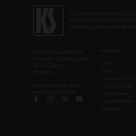
Kršćanska sadašnjost d.o.o. naj
teološka, duhovna i vjerska li
sadašnjost pokriva vrlo širok
Informacije
Kršćanska sadašnjost
Marulićev trg 14 p.p. 434
O nama
10001 Zagreb
Kontakt
Hrvatska
Pravila privatnosti i u
Pošaljite nam E-mail:
Opći uvjeti i pravila
web-knjizara@ks.hr
Troškovi dostave
Liturgijski kalendar
Biblija online