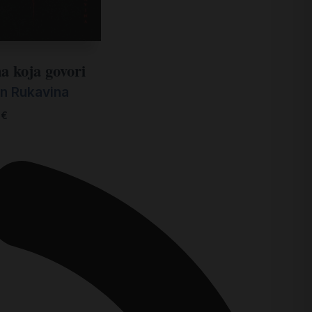
na koja govori
n Rukavina
0
€