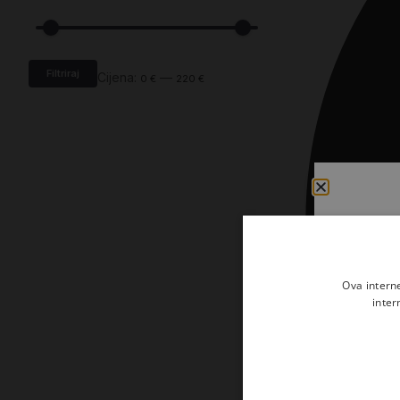
Kršćanin i svijet
Liturgija, kateheza i pastoral
Liturgija, pastoral i kateheza
Filtriraj
Cijena:
—
0 €
220 €
Ljetna preporuka knjiga
Ljetna priča Kršćanske sadašnjosti
Nekategorizirane
Obitelj, djeca i mladi
Povijest i teologija
Prva pričest i krizma
Ova intern
inter
Teologija
Teologija i povijest
Tjedan Laudato-si'