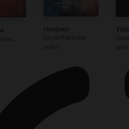
Ostajanje
Tiši
pa
Goran Rukavina
Gora
avina
15,00
€
20,0