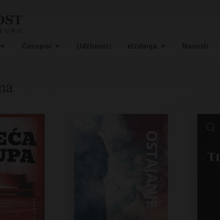
Časopisi
Udžbenici
eIzdanja
Novosti
ma