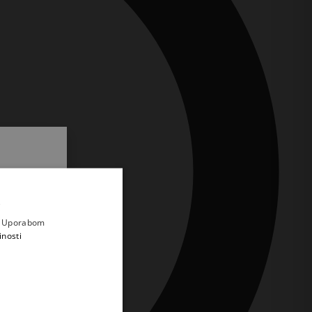
.
i prvi
e
a. Uporabom
inosti