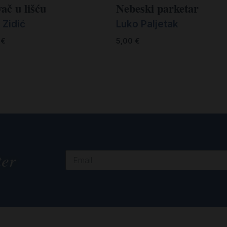
ač u lišću
Nebeski parketar
 Zidić
Luko Paljetak
0
€
5,00
€
ter