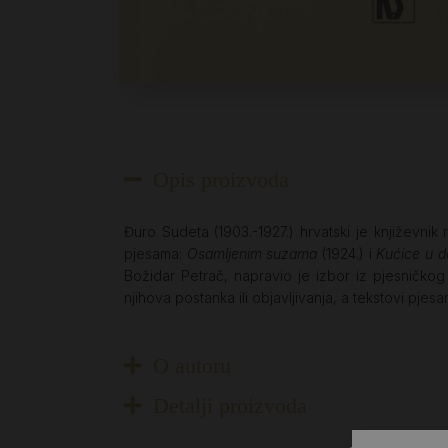
Opis proizvoda
Đuro Sudeta (1903.-1927.) hrvatski je književnik 
pjesama:
Osamljenim suzama
(1924.) i
Kućice u d
Božidar Petrač, napravio je izbor iz pjesničk
njihova postanka ili objavljivanja, a tekstovi pjes
O autoru
Detalji proizvoda