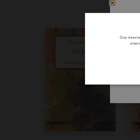
Ova intern
inter