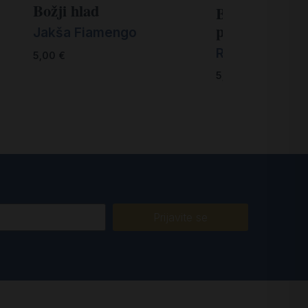
Božji hlad
Balada o Gos
pčelama
Jakša Fiamengo
Rajmund Kupa
5,00
€
5,00
€
Prijavite se