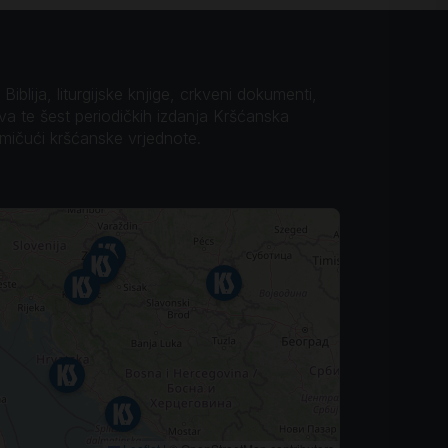
iblija, liturgijske knjige, crkveni dokumenti,
ova te šest periodičkih izdanja Kršćanska
omičući kršćanske vrjednote.