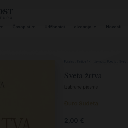
Časopisi
Udžbenici
eIzdanja
Novosti
Početna
/
Knjige
/
Književnost
/
Poezija
/ Sveta 
Sveta žrtva
Izabrane pjesme
Đuro Sudeta
2,00
€