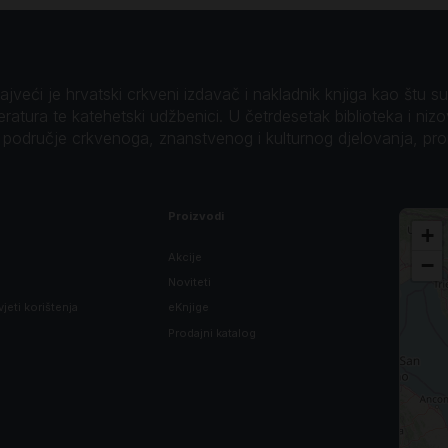
veći je hrvatski crkveni izdavač i nakladnik knjiga kao štu su B
teratura te katehetski udžbenici. U četrdesetak biblioteka i niz
o područje crkvenoga, znanstvenog i kulturnog djelovanja, pr
Proizvodi
+
Akcije
−
Noviteti
vjeti korištenja
eKnjige
Prodajni katalog