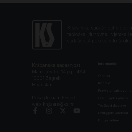
Kršćanska sadašnjost d.o.o. naj
teološka, duhovna i vjerska li
sadašnjost pokriva vrlo širok
Informacije
Kršćanska sadašnjost
Marulićev trg 14 p.p. 434
O nama
10001 Zagreb
Kontakt
Hrvatska
Pravila privatnosti i u
Pošaljite nam E-mail:
Opći uvjeti i pravila
web-knjizara@ks.hr
Troškovi dostave
Liturgijski kalendar
Biblija online