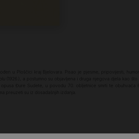
rođen u Ploščici kraj Bjelovara. Pisao je pjesme, pripovijesti, humor
olu
(1926.), a postumno su objavljena i druga njegova djela kao što
og opusa Đure Sudete, u povodu 70. obljetnice smrti te obuhvaća 
ama preuzeti su iz dosadašnjih izdanja.