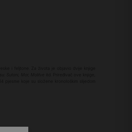
eske i feljtone. Za života je objavio dvije knjige
 su:
Sutoni, Mor, Molitve
itd. Priređivač ove knjige,
64 pjesme koje su složene kronološkim slijedom