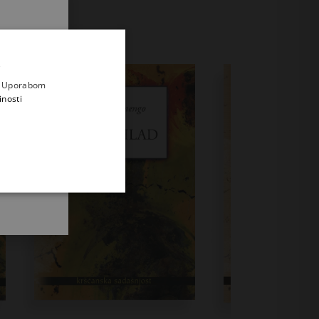
.
i prvi
e
a. Uporabom
inosti