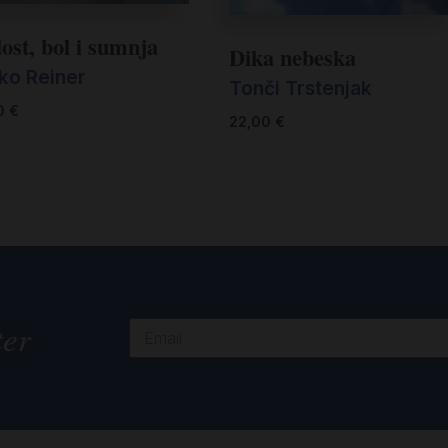
ost, bol i sumnja
Dika nebeska
jko Reiner
Tonči Trstenjak
0
€
22,00
€
ter