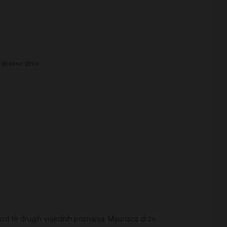
zabavno štivo
st te drugih vrijednih priznanja. Mauriaca drže