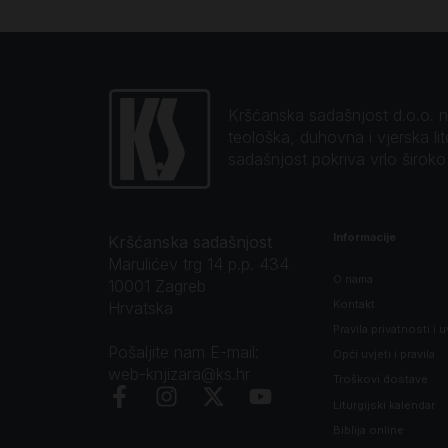
Kršćanska sadašnjost d.o.o. naj
teološka, duhovna i vjerska li
sadašnjost pokriva vrlo širok
Informacije
Kršćanska sadašnjost
Marulićev trg 14 p.p. 434
O nama
10001 Zagreb
Kontakt
Hrvatska
Pravila privatnosti i u
Pošaljite nam E-mail:
Opći uvjeti i pravila
web-knjizara@ks.hr
Troškovi dostave
Liturgijski kalendar
Biblija online