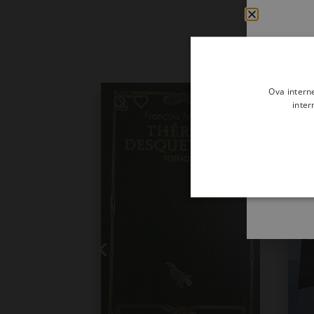
Ova intern
inter