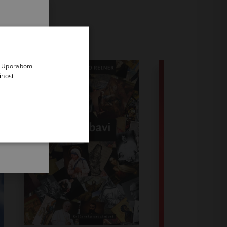
.
i prvi
e
a. Uporabom
inosti