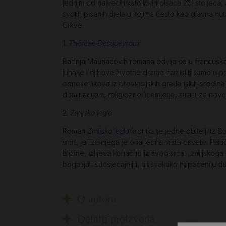
jednim od najvećih katoličkih pisaca 20. stoljeća
svojih pisanih djela u kojima često kao glavna nutar
Crkve.
1.
Thérèse Desqueyroux
Radnja Mauriacovih romana odvija se u francuskoj 
junake i njihove životne drame zamisliti samo u pr
odnose likova iz provincijskih građanskih sredina
dominacijom, religiozno licemjerje, strast za no
2.
Zmijsko leglo
Roman
Zmijsko leglo
kronika je jedne obitelji iz B
smrt, jer za njega je ona jedna vrsta osvete. Piš
blizine, izlijeva konačno iz svog srca, „zmijskoga
bogatiju i suosjećajniju, ali svakako napaćeniju d
O autoru
Detalji proizvoda