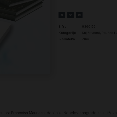
Šifra:
9360156
Kategorije
Književnost
,
Poučno i 
Biblioteka
Zrno
 autora
Francoisa Mauriac
a, dobitnika Nobelove nagrade za književno