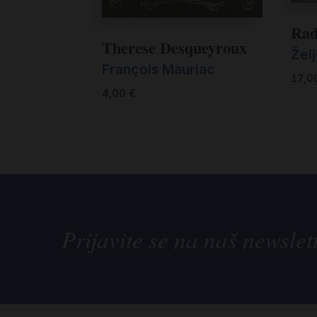
Rad
Therese Desqueyroux
Žel
François Mauriac
17,0
4,00
€
Prijavite se na naš newslet