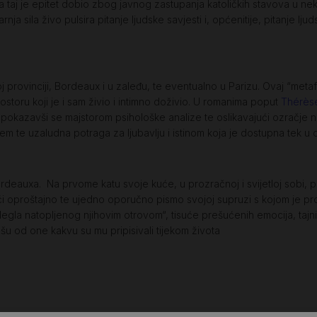
, a taj je epitet dobio zbog javnog zastupanja katoličkih stavova u n
nja sila živo pulsira pitanje ljudske savjesti i, općenitije, pitanje l
provinciji, Bordeaux i u zaleđu, te eventualno u Parizu. Ovaj “metaf
ostoru koji je i sam živio i intimno doživio. U romanima poput
Thérès
 pokazavši se majstorom psihološke analize te oslikavajući ozračje na
vcem te uzaludna potraga za ljubavlju i istinom koja je dostupna te
ordeauxa. Na prvome katu svoje kuće, u prozračnoj i svijetloj sobi, pr
ući oproštajno te ujedno oporučno pismo svojoj supruzi s kojom je pr
 legla natopljenog njihovim otrovom“, tisuće prešućenih emocija, tajni,
ušu od one kakvu su mu pripisivali tijekom života