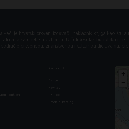
veći je hrvatski crkveni izdavač i nakladnik knjiga kao štu su B
teratura te katehetski udžbenici. U četrdesetak biblioteka i niz
o područje crkvenoga, znanstvenog i kulturnog djelovanja, pr
Proizvodi
+
Akcije
−
Noviteti
vjeti korištenja
eKnjige
Prodajni katalog