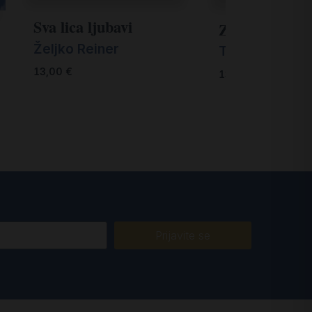
Sva lica ljubavi
Zaljubljeni k
Željko Reiner
Tonči Trstenja
13,00
€
13,00
€
Prijavite se