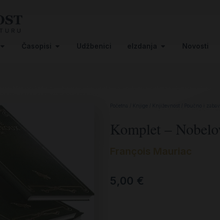
Časopisi
Udžbenici
eIzdanja
Novosti
Početna
/
Knjige
/
Književnost
/
Poučno i zabav
Komplet – Nobelo
François Mauriac
5,00
€