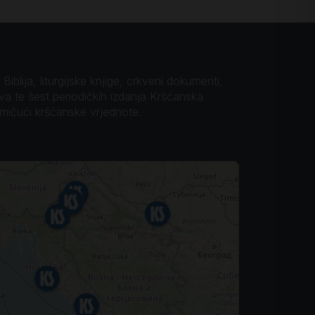
iblija, liturgijske knjige, crkveni dokumenti,
ova te šest periodičkih izdanja Kršćanska
omičući kršćanske vrjednote.