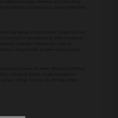
ekim pitanjima svojega vremena, a još više zbog
judske moralnosti u sučeljavanju s učenjima Katoličke
izičar koji djeluje u konkretnome” mogao je svoje
e Desqueyroux
klasicističkim je stilom tematizirao
petosti i tjeskobe. Posesivnost i želja za
k u odnosu s Bogom česte su teme njegova opusa.
ipovijeda je starac na samrti. Nestrpljivo iščekuje
oživio četrdeset godina u braku bez ljubavi i
 ljubavi i mržnja, koje kao da otkrivaju daleko