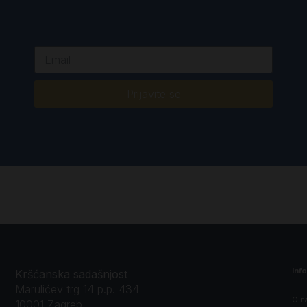
Prijavite se
Inf
Kršćanska sadašnjost
Marulićev trg 14 p.p. 434
O n
10001 Zagreb