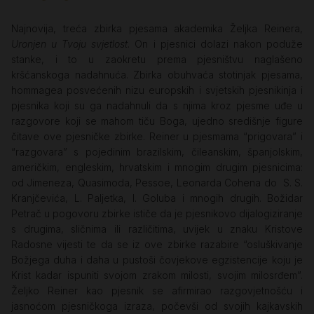
Najnovija, treća zbirka pjesama akademika Željka Reinera,
Uronjen u Tvoju svjetlost
. On i pjesnici dolazi nakon poduže
stanke, i to u zaokretu prema pjesništvu naglašeno
kršćanskoga nadahnuća. Zbirka obuhvaća stotinjak pjesama,
hommagea posvećenih nizu europskih i svjetskih pjesnikinja i
pjesnika koji su ga nadahnuli da s njima kroz pjesme uđe u
razgovore koji se mahom tiču Boga, ujedno središnje figure
čitave ove pjesničke zbirke. Reiner u pjesmama “prigovara” i
“razgovara” s pojedinim brazilskim, čileanskim, španjolskim,
američkim, engleskim, hrvatskim i mnogim drugim pjesnicima:
od Jimeneza, Quasimoda, Pessoe, Leonarda Cohena do S. S.
Kranjčevića, L. Paljetka, I. Goluba i mnogih drugih. Božidar
Petrač u pogovoru zbirke ističe da je pjesnikovo dijalogiziranje
s drugima, sličnima ili različitima, uvijek u znaku Kristove
Radosne vijesti te da se iz ove zbirke razabire “osluškivanje
Božjega duha i daha u pustoši čovjekove egzistencije koju je
Krist kadar ispuniti svojom zrakom milosti, svojim milosrđem”.
Željko Reiner kao pjesnik se afirmirao razgovjetnošću i
jasnoćom pjesničkoga izraza, počevši od svojih kajkavskih