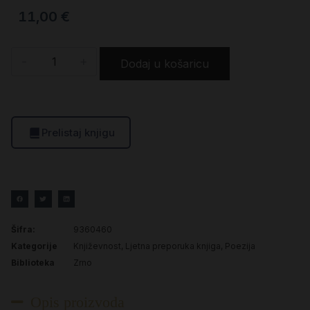
11,00
€
-
+
Dodaj u košaricu
Prelistaj knjigu
Šifra:
9360460
Kategorije
Književnost
,
Ljetna preporuka knjiga
,
Poezija
Biblioteka
Zrno
Opis proizvoda