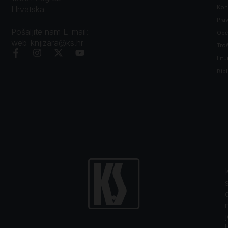
Kon
Hrvatska
Prav
Pošaljite nam E-mail:
Opći
web-knjizara@ks.hr
Tro
Litu
Bibl