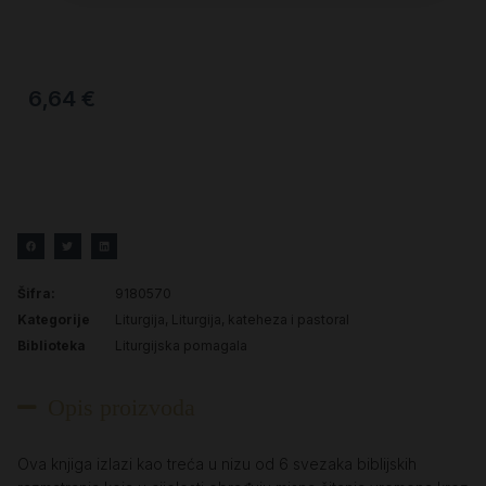
6,64
€
Šifra:
9180570
Kategorije
Liturgija
,
Liturgija, kateheza i pastoral
Biblioteka
Liturgijska pomagala
Opis proizvoda
Ova knjiga izlazi kao treća u nizu od 6 svezaka biblijskih