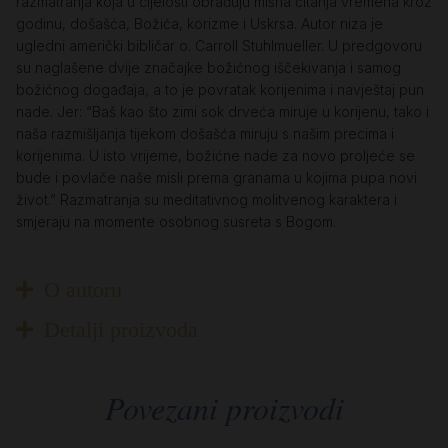
razmatranja koja u cijelosti obrađuju misna čitanja vremena kroz
godinu, došašća, Božića, korizme i Uskrsa. Autor niza je
ugledni američki bibličar o. Carroll Stuhlmueller. U predgovoru
su naglašene dvije značajke božićnog iščekivanja i samog
božićnog događaja, a to je povratak korijenima i navještaj pun
nade. Jer: “Baš kao što zimi sok drveća miruje u korijenu, tako i
naša razmišljanja tijekom došašća miruju s našim precima i
korijenima. U isto vrijeme, božićne nade za novo proljeće se
bude i povlače naše misli prema granama u kojima pupa novi
život.” Razmatranja su meditativnog molitvenog karaktera i
smjeraju na momente osobnog susreta s Bogom.
O autoru
Detalji proizvoda
Povezani proizvodi