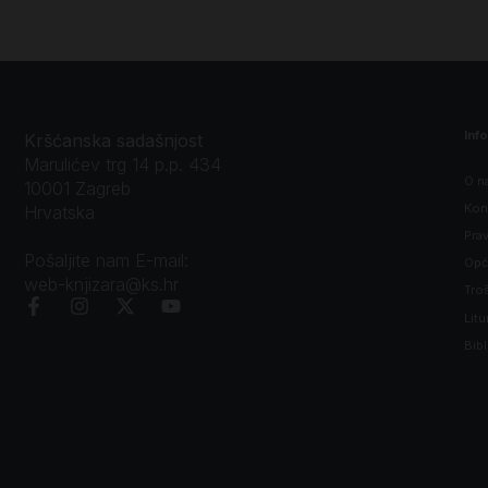
Inf
Kršćanska sadašnjost
Marulićev trg 14 p.p. 434
O n
10001 Zagreb
Kon
Hrvatska
Prav
Pošaljite nam E-mail:
Opći
web-knjizara@ks.hr
Tro
Litu
Bibl