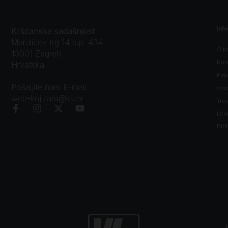
Inf
Kršćanska sadašnjost
Marulićev trg 14 p.p. 434
O n
10001 Zagreb
Kon
Hrvatska
Prav
Pošaljite nam E-mail:
Opći
web-knjizara@ks.hr
Tro
Litu
Bibl