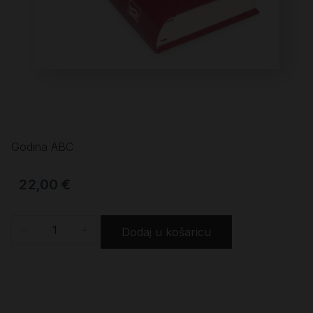
Godina ABC
22,00
€
-
+
Dodaj u košaricu