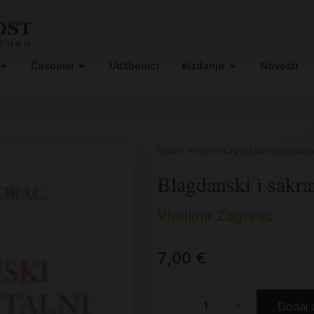
Časopisi
Udžbenici
eIzdanja
Novosti
Početna
/
Knjige
/
Liturgija, kateheza i pastoral
Blagdanski i sakra
Vladimir Zagorac
7,00
€
-
+
Dodaj 