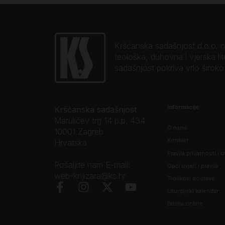
Kršćanska sadašnjost d.o.o. naj
teološka, duhovna i vjerska li
sadašnjost pokriva vrlo širok
Informacije
Kršćanska sadašnjost
Marulićev trg 14 p.p. 434
O nama
10001 Zagreb
Kontakt
Hrvatska
Pravila privatnosti i u
Pošaljite nam E-mail:
Opći uvjeti i pravila
web-knjizara@ks.hr
Troškovi dostave
Liturgijski kalendar
Biblija online