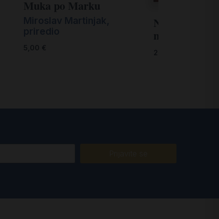
Muka po Marku
Nedjeljni i bl
Miroslav Martinjak,
priredio
misal za naro
5,00
€
22,00
€
Prijavite se