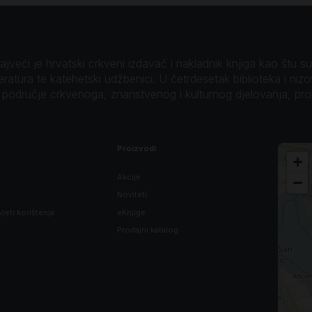
veći je hrvatski crkveni izdavač i nakladnik knjiga kao štu su B
teratura te katehetski udžbenici. U četrdesetak biblioteka i niz
o područje crkvenoga, znanstvenog i kulturnog djelovanja, pr
Proizvodi
+
Akcije
−
Noviteti
vjeti korištenja
eKnjige
Prodajni katalog