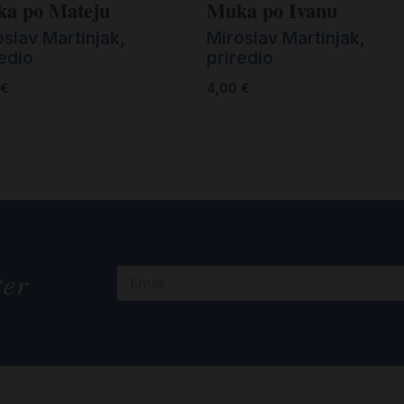
a po Mateju
Muka po Ivanu
slav Martinjak,
Miroslav Martinjak,
edio
priredio
€
4,00
€
ter