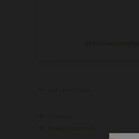
Opis proizvoda
O autoru
Detalji proizvoda