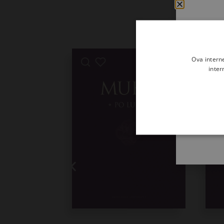
Ova intern
inter