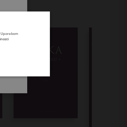
.
i prvi
e
a. Uporabom
inosti