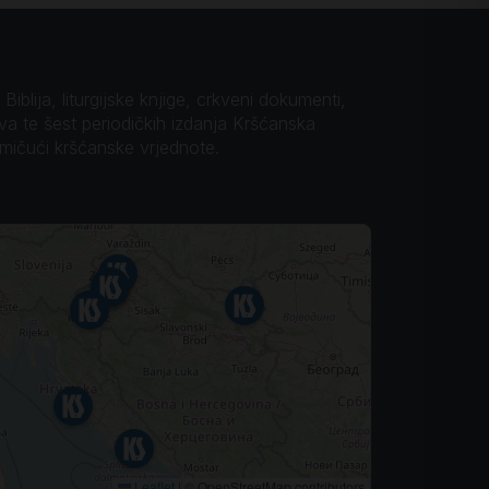
iblija, liturgijske knjige, crkveni dokumenti,
ova te šest periodičkih izdanja Kršćanska
omičući kršćanske vrjednote.
Leaflet
|
© OpenStreetMap contributors