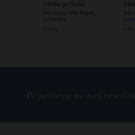
Muka po Luki
Muk
Miroslav Martinjak,
Miro
priredio
prir
5,00
€
5,00
Prijavite se na naš newslet