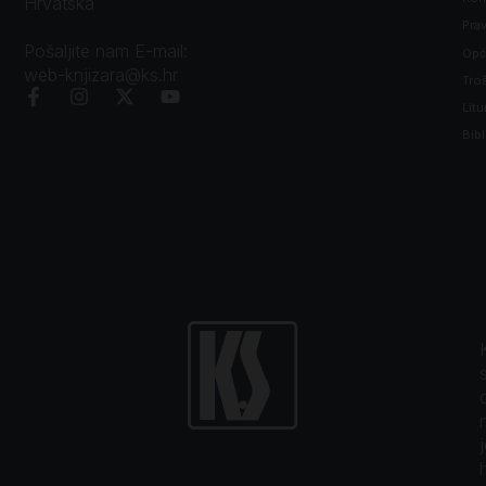
Hrvatska
Prav
Pošaljite nam E-mail:
Opći
web-knjizara@ks.hr
Tro
Litu
Bibl