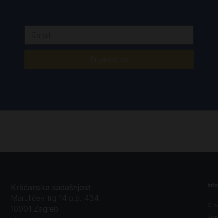
Prijavite se
Inf
Kršćanska sadašnjost
Marulićev trg 14 p.p. 434
O n
10001 Zagreb
Kon