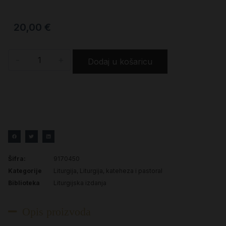
20,00
€
-
+
Dodaj u košaricu
Šifra:
9170450
Kategorije
Liturgija
,
Liturgija, kateheza i pastoral
Biblioteka
Liturgijska izdanja
Opis proizvoda