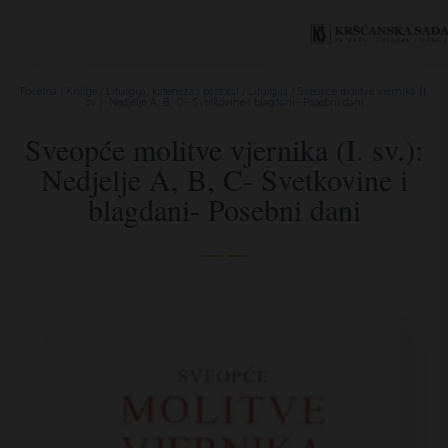
Početna
/
Knjige
/
Liturgija, kateheza i pastoral
/
Liturgija
/ Sveopće molitve vjernika (I.
sv.): Nedjelje A, B, C- Svetkovine i blagdani- Posebni dani
Sveopće molitve vjernika (I. sv.):
Nedjelje A, B, C- Svetkovine i
blagdani- Posebni dani
— —