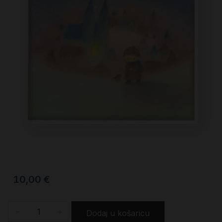
10,00
€
-
+
Dodaj u košaricu