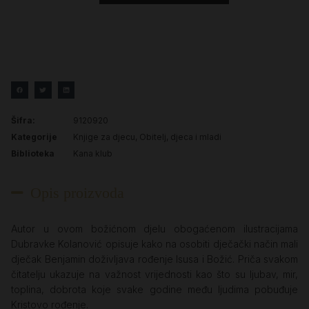
Šifra:
9120920
Kategorije
Knjige za djecu
,
Obitelj, djeca i mladi
Biblioteka
Kana klub
Opis proizvoda
Autor u ovom božićnom djelu obogaćenom ilustracijama
Dubravke Kolanović opisuje kako na osobiti dječački način mali
dječak Benjamin doživljava rođenje Isusa i Božić. Priča svakom
čitatelju ukazuje na važnost vrijednosti kao što su ljubav, mir,
toplina, dobrota koje svake godine među ljudima pobuđuje
Kristovo rođenje.