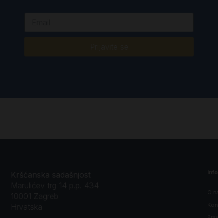
Prijavite se
Inf
Kršćanska sadašnjost
Marulićev trg 14 p.p. 434
O n
10001 Zagreb
Kon
Hrvatska
Prav