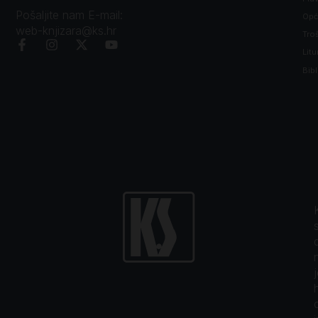
Pošaljite nam E-mail:
Opći
web-knjizara@ks.hr
Tro
Litu
Bibl