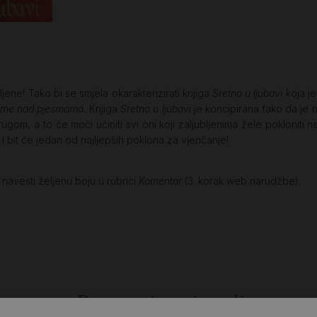
ene! Tako bi se smjela okarakterizirati knjiga
Sretno u ljubavi
koja je
sme nad pjesmama
. Knjiga
Sretno u ljubavi
je koncipirana tako da je 
ugom, a to će moći učiniti svi oni koji zaljubljenima žele pokloniti n
 i bit će jedan od najljepših poklona za vjenčanje!
navesti željenu boju u rubrici
Komentar
(3. korak web narudžbe).
Povezani proizvodi