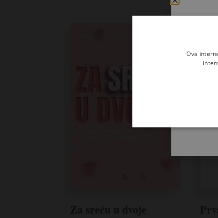
Ova intern
inter
Za sreću u dvoje
Prv