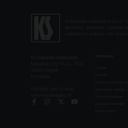
Kršćanska sadašnjost d.o.o. naj
teološka, duhovna i vjerska li
sadašnjost pokriva vrlo širok
Informacije
Kršćanska sadašnjost
Marulićev trg 14 p.p. 434
O nama
10001 Zagreb
Kontakt
Hrvatska
Pravila privatnosti i u
Pošaljite nam E-mail:
Opći uvjeti i pravila
web-knjizara@ks.hr
Troškovi dostave
Liturgijski kalendar
Biblija online