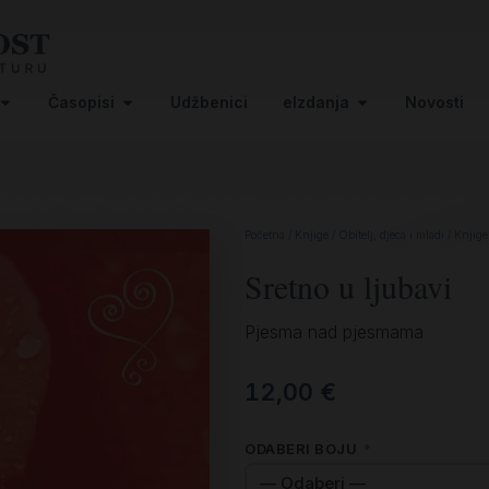
Časopisi
Udžbenici
eIzdanja
Novosti
Početna
/
Knjige
/
Obitelj, djeca i mladi
/
Knjige
Sretno u ljubavi
Pjesma nad pjesmama
12,00
€
ODABERI BOJU
*