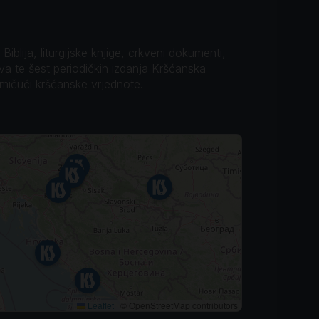
iblija, liturgijske knjige, crkveni dokumenti,
ova te šest periodičkih izdanja Kršćanska
omičući kršćanske vrjednote.
Leaflet
|
© OpenStreetMap contributors