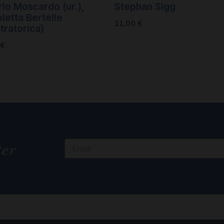
rio Moscardo (ur.)
,
Stephan Sigg
letta Bertelle
11,00
€
stratorica)
€
ter