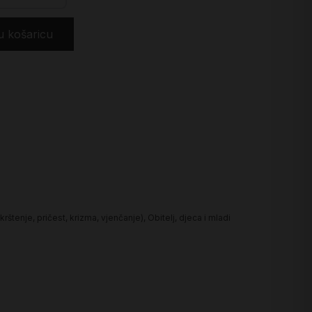
u košaricu
rštenje, pričest, krizma, vjenčanje)
,
Obitelj, djeca i mladi