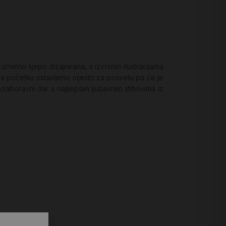
 iznimno lijepo dizajnirana, s izvrsnim ilustracijama
na početku ostavljeno mjesto za posvetu pa će je
ezaboravni dar s najljepšim ljubavnim stihovima iz