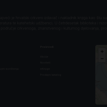
veći je hrvatski crkveni izdavač i nakladnik knjiga kao štu su B
teratura te katehetski udžbenici. U četrdesetak biblioteka i niz
o područje crkvenoga, znanstvenog i kulturnog djelovanja, pr
Proizvodi
+
Akcije
−
Noviteti
vjeti korištenja
eKnjige
Prodajni katalog