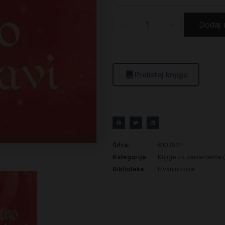
-
+
Dodaj 
Prelistaj knjigu
Šifra:
9102821
Kategorije
Knjige za sakramente (k
Biblioteka
Izvan nizova