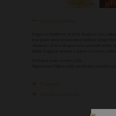
Opis proizvoda
Knjiga za mladence, bračne drugove i sve zaljublj
koje prate tekst nenadmašne biblijske knjige
Pje
mladenci i bračni drugovi moći posvetiti jedno dr
Biblije
. Knjiga je otisnuta u žutom i crvenom ovitku
Dostupne boje: crvena i žuta
Napomena: Prilikom web naručivanja potrebno je 
O autoru
Detalji proizvoda