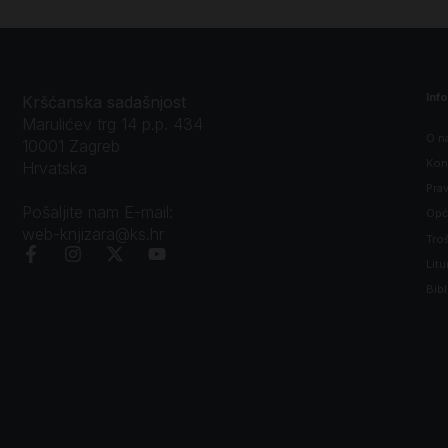
Inf
Kršćanska sadašnjost
Marulićev trg 14 p.p. 434
O n
10001 Zagreb
Kon
Hrvatska
Prav
Pošaljite nam E-mail:
Opći
web-knjizara@ks.hr
Tro
Litu
Bibl