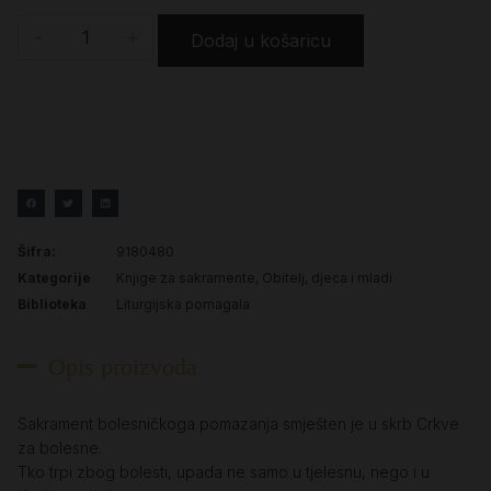
-
+
Dodaj u košaricu
Šifra:
9180480
Kategorije
Knjige za sakramente
,
Obitelj, djeca i mladi
Biblioteka
Liturgijska pomagala
Opis proizvoda
Sakrament bolesničkoga pomazanja smješten je u skrb Crkve
za bolesne.
Tko trpi zbog bolesti, upada ne samo u tjelesnu, nego i u