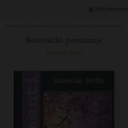
Početna
/
Knjige
/
Obitelj, djeca i mladi
/
Knjige za sakramente
/ Bolesničko pomazanje
Bolesničko pomazanje
Anselm Grün