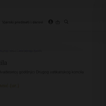
Vjerski predmeti i darovi
tikanski koncil
/ Jeke jednoga Koncila
ila
dvadesetoj godišnjici Drugog vatikanskog koncila
nić (ur.)