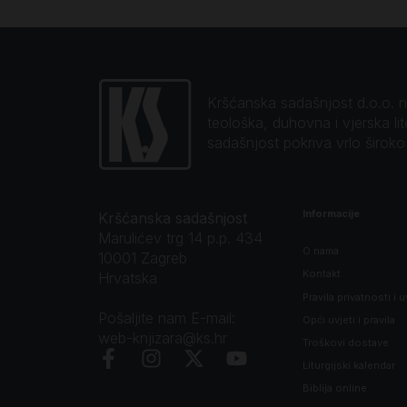
Kršćanska sadašnjost d.o.o. naj
teološka, duhovna i vjerska li
sadašnjost pokriva vrlo širok
Informacije
Kršćanska sadašnjost
Marulićev trg 14 p.p. 434
O nama
10001 Zagreb
Kontakt
Hrvatska
Pravila privatnosti i u
Pošaljite nam E-mail:
Opći uvjeti i pravila
web-knjizara@ks.hr
Troškovi dostave
Liturgijski kalendar
Biblija online