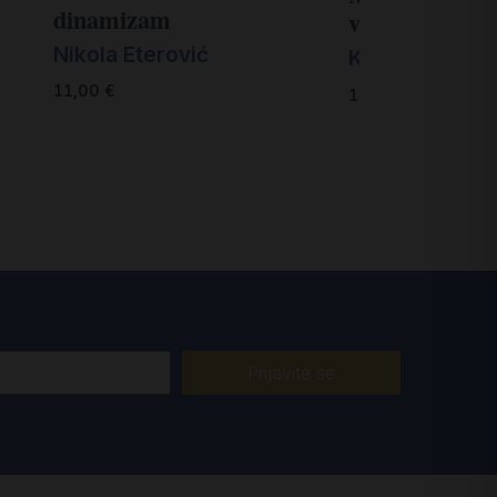
dinamizam
vatikanskog k
Nikola Eterović
Knut Wenzel
11,00
€
15,00
€
Prijavite se