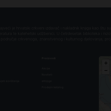
veći je hrvatski crkveni izdavač i nakladnik knjiga kao štu su B
teratura te katehetski udžbenici. U četrdesetak biblioteka i niz
o područje crkvenoga, znanstvenog i kulturnog djelovanja, pr
Proizvodi
+
Akcije
−
Noviteti
vjeti korištenja
eKnjige
Prodajni katalog