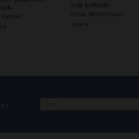
svih krštenih
etak
Elmar Mitterstieler
l Rahner
14,00
€
00
€
ter