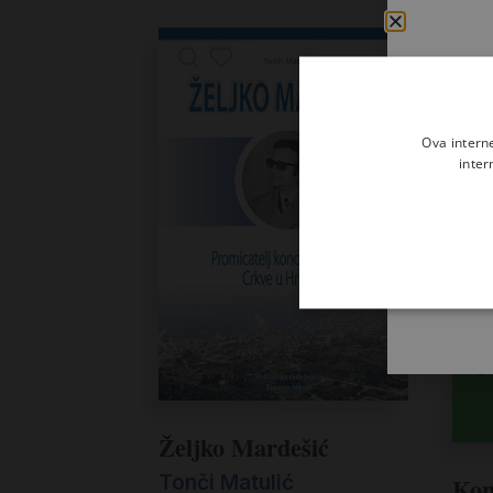
Ova intern
inter
Željko Mardešić
Tonči Matulić
Kon