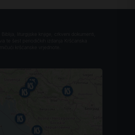
iblija, liturgijske knjige, crkveni dokumenti,
ova te šest periodičkih izdanja Kršćanska
omičući kršćanske vrjednote.