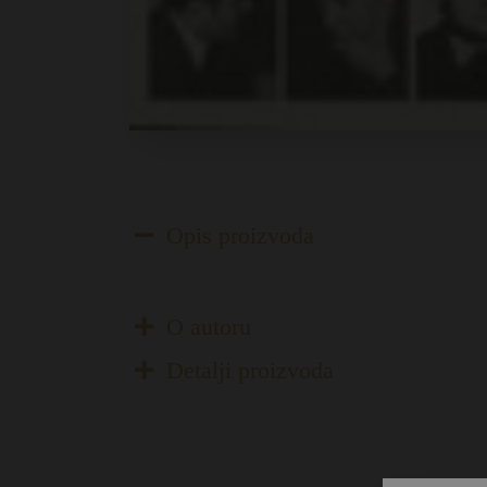
Opis proizvoda
O autoru
Detalji proizvoda