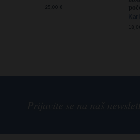
poč
25,00
€
Kar
18,
Prijavite se na naš newslet