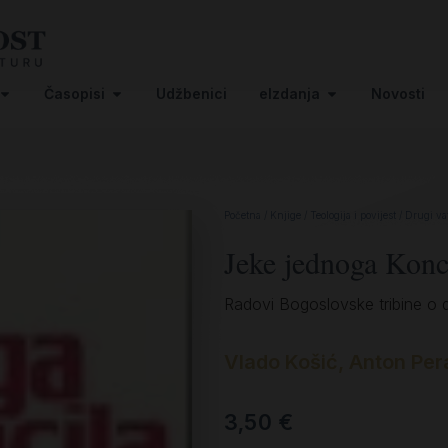
Časopisi
Udžbenici
eIzdanja
Novosti
Početna
/
Knjige
/
Teologija i povijest
/
Drugi va
Jeke jednoga Konc
Radovi Bogoslovske tribine o 
Vlado Košić, Anton Pera
3,50
€