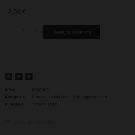
3,50
€
-
+
Dodaj u košaricu
Šifra:
9330090
Kategorije
Drugi vatikanski koncil
,
Teologija i povijest
Biblioteka
Teološki radovi
Opis proizvoda