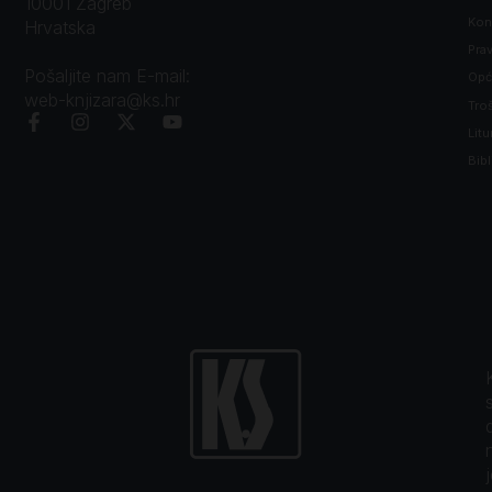
10001 Zagreb
Kon
Hrvatska
Prav
Pošaljite nam E-mail:
Opći
web-knjizara@ks.hr
Tro
Litu
Bibl