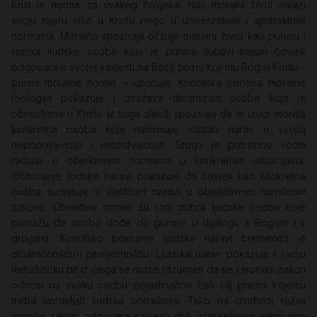
Krist je norma za svakog čovjeka. Naš moralni život nalazi
svoju mjeru više u Kristu nego u univerzalnim i apstraktnim
normama. Moralna spoznaja očituje moralni život kao puninu i
razvoj ljudske osobe koja je punina ljubavi kojom čovjek
odgovara u svojoj savjesti na Božji poziv koji mu Bog u Kristu –
punini moralne norme – upućuje. Koncilska obnova moralne
teologije pokazuje i izražava dinamizam osobe koja je
obnovljena u Kristu. Iz toga slijedi spoznaja da je izvor morala
konkretna osoba koja nadvisuje vlastitu narav u svojoj
neponovljivosti i jedinstvenosti. Stoga je potrebno voditi
računa o objektivnim normama u konkretnim situacijama.
Očitovanje ljudske naravi pokazuje da čovjek kao konkretna
osoba sudjeluje s vlastitom naravi u objektivnom moralnom
zakonu. Objektive norme su radi dobra ljudske osobe koje
pomažu da osoba dođe do punine u dijalogu s Bogom i s
drugima. Koncilsko poimanje ljudske naravi bremenito je
dinamičnošću i povijesnošću. Ljudska narav pokazuje i svoju
metafizičku bit iz čega se može razumjeti da se i moralni zakon
odnosi na svaku osobu pojedinačno kao cilj prema kojemu
treba upravljati ljudska ponašanja. Tako na osobnoj razini
moralni zakon odgovara savjesti dok istovremeno otkrivamo