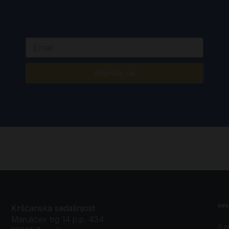
Prijavite se
Inf
Kršćanska sadašnjost
Marulićev trg 14 p.p. 434
O n