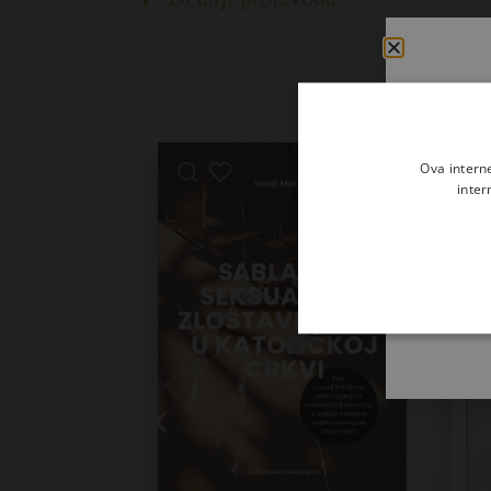
Ova intern
inter