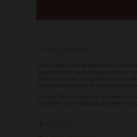
Opis proizvoda
Hoće li sljedeći naraštaj katolika imati snažni osj
sugerira, identitet mladih katolika u opasnosti? Je l
ni konzervativni već restaurativni? Koje su oznak
ono božansko odgovorit će ova knjiga prokušanog
Thomas P. Rausch u ovoj knjizi, na temelju istraž
kršćanskih izvora u svjetlu optužbi iznesenih u
Da
O autoru
Detalji proizvoda