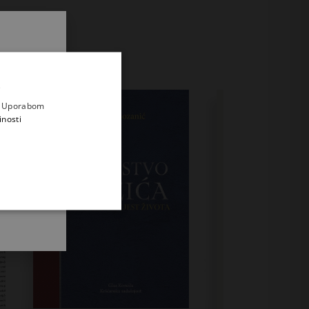
.
i prvi
e
a. Uporabom
inosti