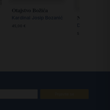
Otajstvo Božića
Novi erotski 
Kardinal Josip Bozanić
Diego Fusaro
45,00
€
50,00
€
Prijavite se