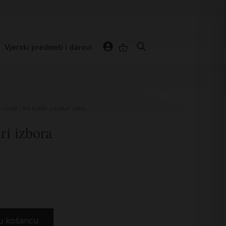
Vjerski predmeti i darovi
i svijet
/ Biti katolik u kulturi izbora
uri izbora
u košaricu