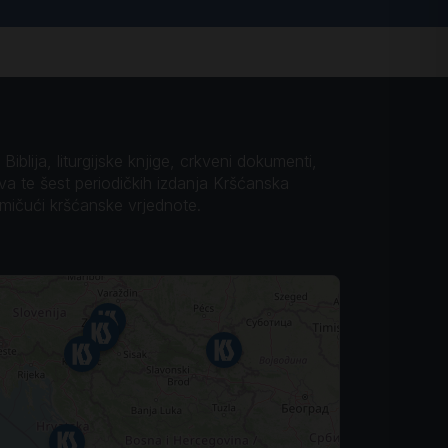
iblija, liturgijske knjige, crkveni dokumenti,
ova te šest periodičkih izdanja Kršćanska
omičući kršćanske vrjednote.