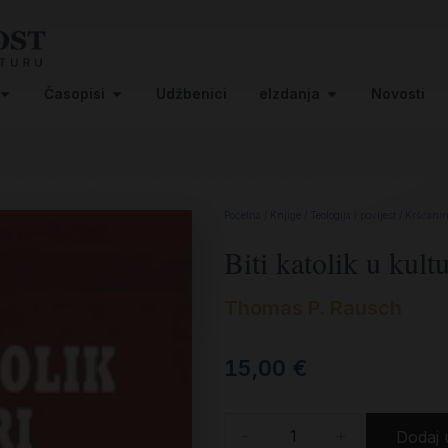
Časopisi
Udžbenici
eIzdanja
Novosti
Početna
/
Knjige
/
Teologija i povijest
/
Kršćanin 
Biti katolik u kult
Thomas P. Rausch
15,00
€
-
+
Dodaj 