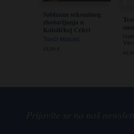
Sablazan seksualnog
Teol
zlostavljanja u
sus
Katoličkoj Crkvi
Ivan
Tonči Matulić
Ver
15,00
€
42,
Prijavite se na naš newslet