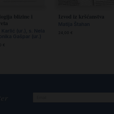
ogija blizine i
Izvod iz kršćanstva
reta
Matija Štahan
 Karlić (ur.)
,
s. Nela
24,00
€
onika Gašpar (ur.)
00
€
ter