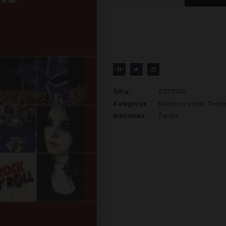
Šifra:
9370140
Kategorije
Kršćanin i svijet
,
Teolog
Biblioteka
Žarišta