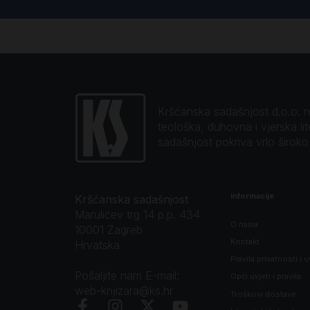
Kršćanska sadašnjost d.o.o. naj
teološka, duhovna i vjerska li
sadašnjost pokriva vrlo širok
Informacije
Kršćanska sadašnjost
Marulićev trg 14 p.p. 434
O nama
10001 Zagreb
Kontakt
Hrvatska
Pravila privatnosti i u
Pošaljite nam E-mail:
Opći uvjeti i pravila
web-knjizara@ks.hr
Troškovi dostave