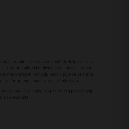
oznaka specifičnih za katolicizam? Je li, kako se to
ljuju drugi znakovi katolicizma koji nisu ni liberalni
i interpretativni poticaji, kako i gdje se susreće
Los Angelesu i piscu brojnih bestselera.
ržava: od katoličke mašte do ponovnog propitivanja
la i sveučilišta.