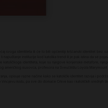
ećaj svoga identiteta ili će to biti općenitiji kršćanski identitet bez 
i napuštanje institucije kod katolika trend ili je pak istina da se pojav
e katoličkoga identiteta, koje su njegove korijenske metafore, njegov
 američkog isusovca, profesora na Sveučilištu Loyola Marymount u 
ivanja, opisuje razne načine kako se katolički identitet razvija i pod
 Vincijevu kodu
, pa sve do domaće Crkve kao i katoličkih srednjih ško