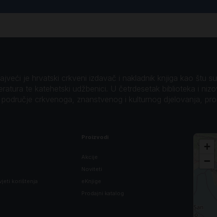
veći je hrvatski crkveni izdavač i nakladnik knjiga kao štu su B
teratura te katehetski udžbenici. U četrdesetak biblioteka i niz
o područje crkvenoga, znanstvenog i kulturnog djelovanja, pr
Proizvodi
+
Akcije
−
Noviteti
vjeti korištenja
eKnjige
Prodajni katalog