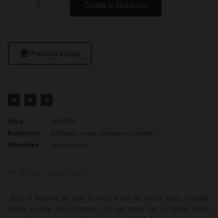
-
+
Dodaj u košaricu
Prelistaj knjigu
Šifra:
9103510
Kategorije
Kršćanin i svijet
,
Teologija i povijest
Biblioteka
Izvan nizova
Opis proizvoda
„Bog o kojemu je riječ u ovoj knjizi ne može bez čovjeka;
njega čovjek silno zanima. On ne samo da o njemu trajno