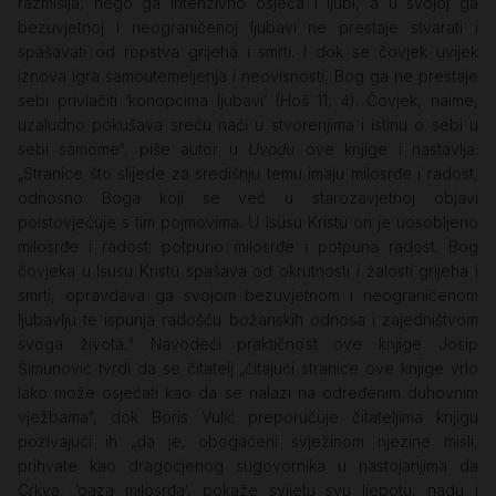
razmišlja, nego ga intenzivno osjeća i ljubi, a u svojoj ga
bezuvjetnoj i neograničenoj ljubavi ne prestaje stvarati i
spašavati od ropstva grijeha i smrti. I dok se čovjek uvijek
iznova igra samoutemeljenja i neovisnosti, Bog ga ne prestaje
sebi privlačiti ‘konopcima ljubavi’ (Hoš 11, 4). Čovjek, naime,
uzaludno pokušava sreću naći u stvorenjima i istinu o sebi u
sebi samome“, piše autor u
Uvodu
ove knjige i nastavlja:
„Stranice što slijede za središnju temu imaju milosrđe i radost,
odnosno Boga koji se već u starozavjetnoj objavi
poistovjećuje s tim pojmovima. U Isusu Kristu on je uosobljeno
milosrđe i radost; potpuno milosrđe i potpuna radost. Bog
čovjeka u Isusu Kristu spašava od okrutnosti i žalosti grijeha i
smrti, opravdava ga svojom bezuvjetnom i neograničenom
ljubavlju te ispunja radošću božanskih odnosa i zajedništvom
svoga života.“ Navodeći praktičnost ove knjige Josip
Šimunović tvrdi da se čitatelj „čitajući stranice ove knjige vrlo
lako može osjećati kao da se nalazi na određenim duhovnim
vježbama“, dok Boris Vulić preporučuje čitateljima knjigu
pozivajući ih „da je, obogaćeni svježinom njezine misli,
prihvate kao dragocjenog sugovornika u nastojanjima da
Crkva, ‘oaza milosrđa’, pokaže svijetu svu ljepotu, nadu i