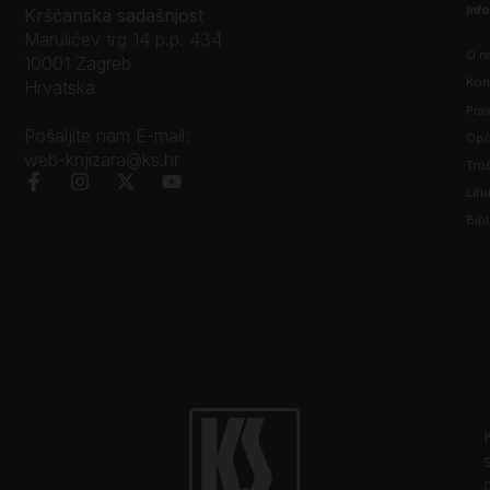
Inf
Kršćanska sadašnjost
Marulićev trg 14 p.p. 434
O n
10001 Zagreb
Kon
Hrvatska
Prav
Pošaljite nam E-mail:
Opći
web-knjizara@ks.hr
Tro
Litu
Bibl