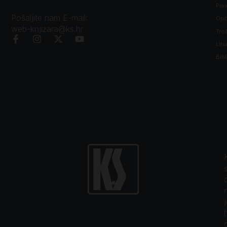
Prav
Pošaljite nam E-mail:
Opći
web-knjizara@ks.hr
Tro
Litu
Bibl