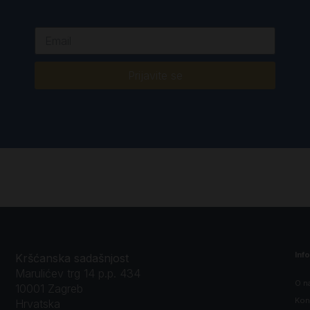
Prijavite se
Inf
Kršćanska sadašnjost
Marulićev trg 14 p.p. 434
O n
10001 Zagreb
Kon
Hrvatska