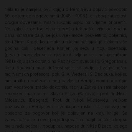
“Bila mi je namjera ovu knjigu o Berdjajevu objaviti povodom
50. obljetnice njegove smrti (1948.—1998.), ali zbog zauzetosti
drugim obvezama, nisam rukopis uspio na vrijeme pripremiti.
No, kako je od tog datuma prošlo tek nešto više od godinu
dana, smatram da ju se još uvijek može posvetiti toj obljetnici,
što i činim. Knjiga koju imate u rukama nastajala je tijekom više
godina, čak i desetljeća. Korijeni joj sežu u moju disertaciju
(prva tri poglavlja su iz nje, a objavljena su i na njemačkom
1981.) koju sam obranio na Papinskom sveučilištu Gregoriana u
Rimu. Radosna mi je dužnost sjetiti se ovdje sa zahvalnošću
mojih rimskih profesora, pok. G. A. Wettera i S. Declouxa, koji su
me pratili na počecima mog bavljenja Berdjajevom i pod čijim
sam vodstvom izradio doktorsku radnju. Zahvalan sam također
recenzentima: doc. dr. Slavku Platzu (Đakovo) i prof. dr. Nikoli
Miloševiću (Beograd). Prof. dr. Nikoli Miloševiću, velikom
poznavatelju Berdjajeva i sveukupne ruske misli, zahvaljujem
posebno za pogovor koji je objavljen na kraju knjige. Sa
zahvalnošću se u ovoj prigodi sjećam i mnogih prijatelja koji su
me u radu poticali i podupirali, napose dr. Nikše Bižace, kolege