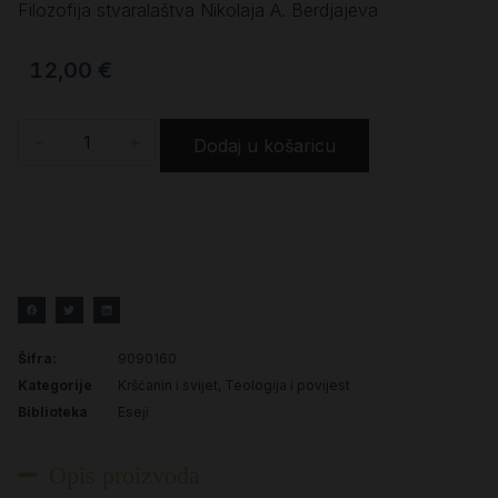
Filozofija stvaralaštva Nikolaja A. Berdjajeva
12,00
€
-
+
Dodaj u košaricu
Šifra:
9090160
Kategorije
Kršćanin i svijet
,
Teologija i povijest
Biblioteka
Eseji
Opis proizvoda